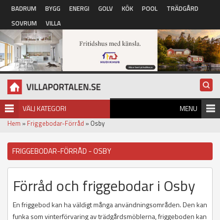
Hoppa till huvudinnehåll
BADRUM
BYGG
ENERGI
GOLV
KÖK
POOL
TRÄDGÅRD
SOVRUM
VILLA
VÄLJ KATEGORI
MENU
Hem
»
Friggebodar-Förråd
» Osby
FRIGGEBODAR-FÖRRÅD - OSBY
Förråd och friggebodar i Osby
En friggebod kan ha väldigt många användningsområden. Den kan
funka som vinterförvaring av trädgårdsmöblerna, friggeboden kan