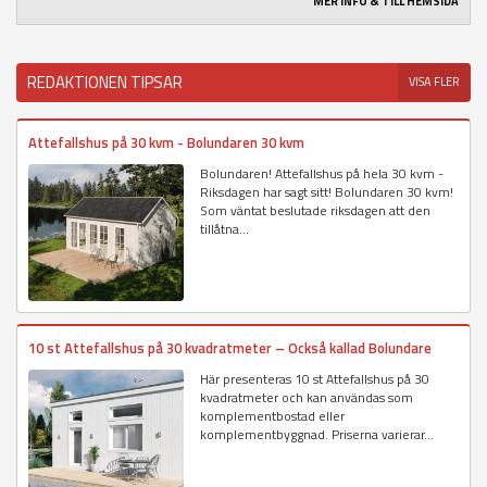
MER INFO & TILL HEMSIDA
REDAKTIONEN TIPSAR
VISA FLER
Attefallshus på 30 kvm - Bolundaren 30 kvm
Bolundaren! Attefallshus på hela 30 kvm -
Riksdagen har sagt sitt! Bolundaren 30 kvm!
Som väntat beslutade riksdagen att den
tillåtna...
10 st Attefallshus på 30 kvadratmeter – Också kallad Bolundare
Här presenteras 10 st Attefallshus på 30
kvadratmeter och kan användas som
komplementbostad eller
komplementbyggnad. Priserna varierar...