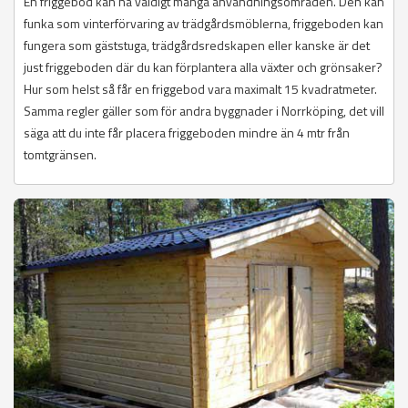
En friggebod kan ha väldigt många användningsområden. Den kan
funka som vinterförvaring av trädgårdsmöblerna, friggeboden kan
fungera som gäststuga, trädgårdsredskapen eller kanske är det
just friggeboden där du kan förplantera alla växter och grönsaker?
Hur som helst så får en friggebod vara maximalt 15 kvadratmeter.
Samma regler gäller som för andra byggnader i Norrköping, det vill
säga att du inte får placera friggeboden mindre än 4 mtr från
tomtgränsen.