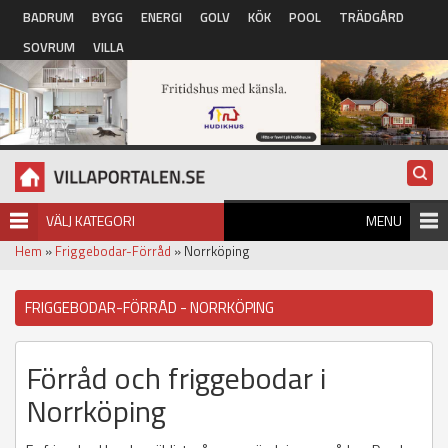
Hoppa till huvudinnehåll
BADRUM
BYGG
ENERGI
GOLV
KÖK
POOL
TRÄDGÅRD
SOVRUM
VILLA
VÄLJ KATEGORI
MENU
Hem
»
Friggebodar-Förråd
» Norrköping
FRIGGEBODAR-FÖRRÅD - NORRKÖPING
Förråd och friggebodar i
Norrköping