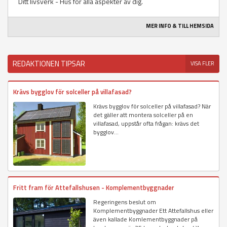
Ditt livsverk - Hus för alla aspekter av dig.
MER INFO & TILL HEMSIDA
REDAKTIONEN TIPSAR
VISA FLER
Krävs bygglov för solceller på villafasad?
Krävs bygglov för solceller på villafasad? När
det gäller att montera solceller på en
villafasad, uppstår ofta frågan: krävs det
bygglov...
Fritt fram för Attefallshusen - Komplementbyggnader
Regeringens beslut om
Komplementbyggnader Ett Attefallshus eller
även kallade Komlementbyggnader på