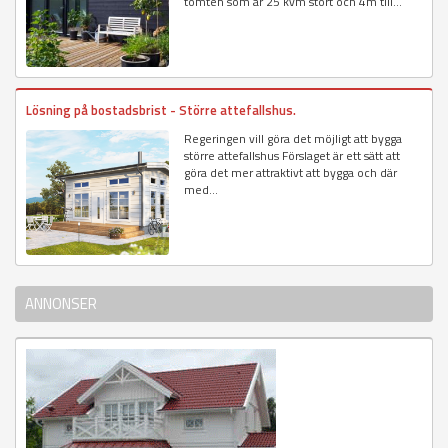
tomten som är 25 kvm stort och 4m till...
Lösning på bostadsbrist - Större attefallshus.
Regeringen vill göra det möjligt att bygga
större attefallshus Förslaget är ett sätt att
göra det mer attraktivt att bygga och där
med...
ANNONSER