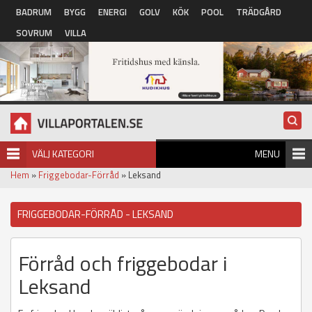
Hoppa till huvudinnehåll
BADRUM
BYGG
ENERGI
GOLV
KÖK
POOL
TRÄDGÅRD
SOVRUM
VILLA
VÄLJ KATEGORI
MENU
Hem
»
Friggebodar-Förråd
» Leksand
FRIGGEBODAR-FÖRRÅD - LEKSAND
Förråd och friggebodar i
Leksand