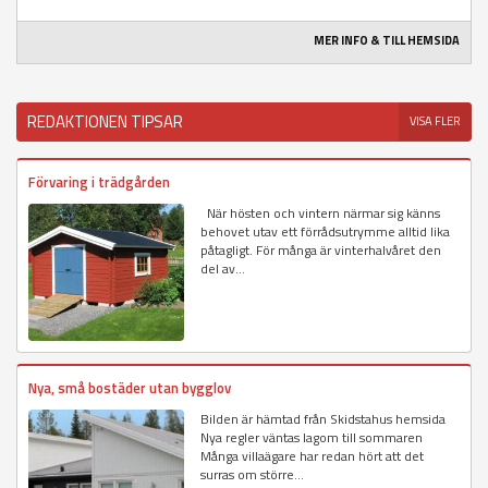
MER INFO & TILL HEMSIDA
REDAKTIONEN TIPSAR
VISA FLER
Förvaring i trädgården
När hösten och vintern närmar sig känns
behovet utav ett förrådsutrymme alltid lika
påtagligt. För många är vinterhalvåret den
del av...
Nya, små bostäder utan bygglov
Bilden är hämtad från Skidstahus hemsida
Nya regler väntas lagom till sommaren
Många villaägare har redan hört att det
surras om större...