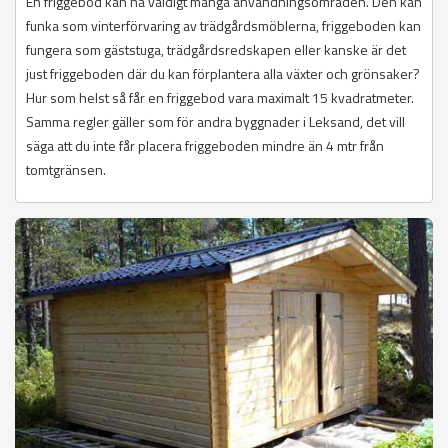
En friggebod kan ha väldigt många användningsområden. Den kan
funka som vinterförvaring av trädgårdsmöblerna, friggeboden kan
fungera som gäststuga, trädgårdsredskapen eller kanske är det
just friggeboden där du kan förplantera alla växter och grönsaker?
Hur som helst så får en friggebod vara maximalt 15 kvadratmeter.
Samma regler gäller som för andra byggnader i Leksand, det vill
säga att du inte får placera friggeboden mindre än 4 mtr från
tomtgränsen.