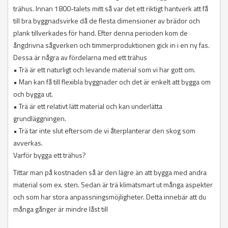
trähus. Innan 1800-talets mitt så var det ett riktigt hantverk att få
till bra byggnadsvirke då de flesta dimensioner av brädor och
plank tillverkades för hand. Efter denna perioden kom de
ångdrivna sågverken och timmerproduktionen gick in i en ny fas.
Dessa är några av fördelarna med ett trähus
• Trä är ett naturligt och levande material som vi har gott om.
• Man kan få till flexibla byggnader och det är enkelt att bygga om
och bygga ut.
• Trä är ett relativt lätt material och kan underlätta
grundläggningen.
• Trä tar inte slut eftersom de vi återplanterar den skog som
avverkas.
Varför bygga ett trähus?
Tittar man på kostnaden så är den lägre än att bygga med andra
material som ex. sten. Sedan är trä klimatsmart ut många aspekter
och som har stora anpassningsmöjligheter. Detta innebär att du
många gånger är mindre låst till