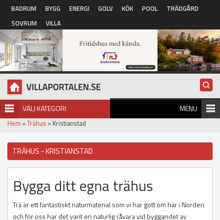
Hoppa till huvudinnehåll
BADRUM
BYGG
ENERGI
GOLV
KÖK
POOL
TRÄDGÅRD
SOVRUM
VILLA
VÄLJ KATEGORI
MENU
Hem
»
Trähus
» Kristianstad
TRÄHUS - KRISTIANSTAD
Bygga ditt egna trähus
Trä är ett fantastiskt naturmaterial som vi har gott om här i Norden
och för oss har det varit en naturlig råvara vid byggandet av