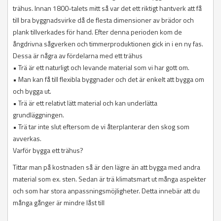
trähus. Innan 1800-talets mitt så var det ett riktigt hantverk att få
till bra byggnadsvirke då de flesta dimensioner av brädor och
plank tillverkades för hand. Efter denna perioden kom de
ångdrivna sågverken och timmerproduktionen gick in i en ny fas.
Dessa är några av fördelarna med ett trähus
• Trä är ett naturligt och levande material som vi har gott om.
• Man kan få till flexibla byggnader och det är enkelt att bygga om
och bygga ut.
• Trä är ett relativt lätt material och kan underlätta
grundläggningen.
• Trä tar inte slut eftersom de vi återplanterar den skog som
avverkas.
Varför bygga ett trähus?
Tittar man på kostnaden så är den lägre än att bygga med andra
material som ex. sten. Sedan är trä klimatsmart ut många aspekter
och som har stora anpassningsmöjligheter. Detta innebär att du
många gånger är mindre låst till