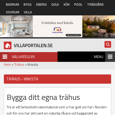
Hoppa till huvudinnehåll
BADRUM
BYGG
ENERGI
GOLV
KÖK
POOL
TRÄDGÅRD
SOVRUM
VILLA
VÄLJ KATEGORI
MENU
Hem
»
Trähus
» Knivsta
TRÄHUS - KNIVSTA
Bygga ditt egna trähus
Trä är ett fantastiskt naturmaterial som vi har gott om här i Norden
och för oss har det varit en naturlig råvara vid byggandet av