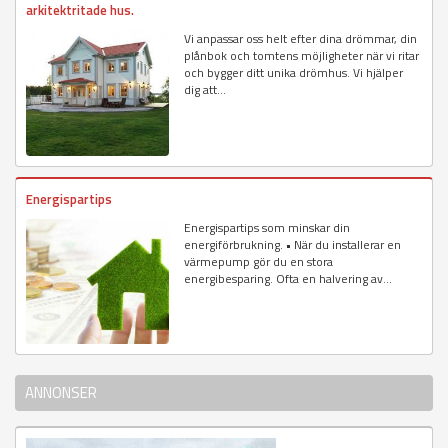
arkitektritade hus.
Vi anpassar oss helt efter dina drömmar, din
plånbok och tomtens möjligheter när vi ritar
och bygger ditt unika drömhus. Vi hjälper
dig att...
Energispartips
Energispartips som minskar din
energiförbrukning. • När du installerar en
värmepump gör du en stora
energibesparing. Ofta en halvering av...
ANNONSER