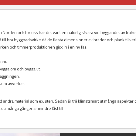
r i Norden och för oss har det varit en naturlig råvara vid byggandet av trähu
 få till bra byggnadsvirke då de flesta dimensioner av brädor och plank tillv
ken och timmerproduktionen gick in i en ny fas.
t om.
t bygga om och bygga ut.
dläggningen.
g som avverkas.
d andra material som ex. sten. Sedan är trä klimatsmart ut många aspekter 
du många gånger är mindre låst till