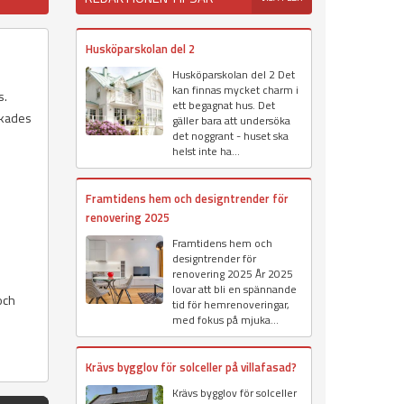
Husköparskolan del 2
Husköparskolan del 2 Det
kan finnas mycket charm i
s.
ett begagnat hus. Det
erkades
gäller bara att undersöka
det noggrant - huset ska
helst inte ha...
Framtidens hem och designtrender för
renovering 2025
Framtidens hem och
designtrender för
renovering 2025 År 2025
lovar att bli en spännande
och
tid för hemrenoveringar,
med fokus på mjuka...
Krävs bygglov för solceller på villafasad?
Krävs bygglov för solceller