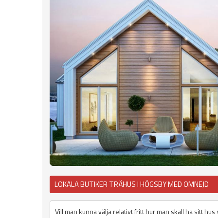
LOKALA BUTIKER TRÄHUS I HÖGSBY MED OMNEJD
Vill man kunna välja relativt fritt hur man skall ha sitt h