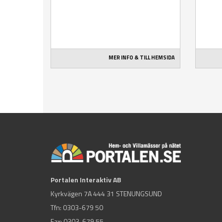
MER INFO & TILL HEMSIDA
Portalen Interaktiv AB
Kyrkvägen 7A 444 31 STENUNGSUND
Tfn:
0303-679 50
Fax: 0303-679 55