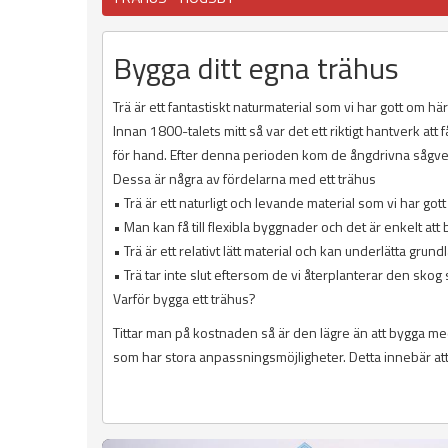
Bygga ditt egna trähus
Trä är ett fantastiskt naturmaterial som vi har gott om hä
Innan 1800-talets mitt så var det ett riktigt hantverk att
för hand. Efter denna perioden kom de ångdrivna sågver
Dessa är några av fördelarna med ett trähus
• Trä är ett naturligt och levande material som vi har got
• Man kan få till flexibla byggnader och det är enkelt at
• Trä är ett relativt lätt material och kan underlätta grun
• Trä tar inte slut eftersom de vi återplanterar den sko
Varför bygga ett trähus?
Tittar man på kostnaden så är den lägre än att bygga me
som har stora anpassningsmöjligheter. Detta innebär att 