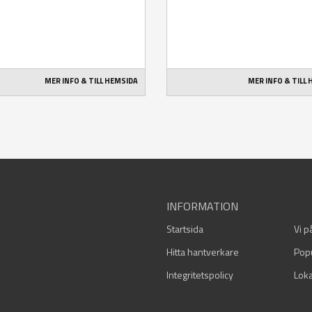
MER INFO & TILL HEMSIDA
MER INFO & TILL
INFORMATION
Startsida
Vi p
Hitta hantverkare
Pop
Integritetspolicy
Loka