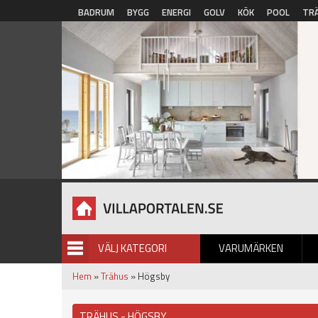
Hoppa till huvudinnehåll
BADRUM
BYGG
ENERGI
GOLV
KÖK
POOL
TR
VÄLJ KATEGORI
VARUMÄRKEN
BILDGALLERI
Hem
»
Trähus
» Högsby
TRÄHUS - HÖGSBY