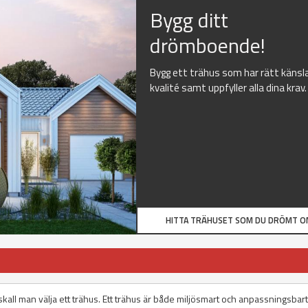
Bygg ditt
drömboende!
Bygg ett trähus som har rätt känsl
kvalité samt uppfyller alla dina krav.
HITTA TRÄHUSET SOM DU DRÖMT O
us skall man välja ett trähus. Ett trähus är både miljösmart och anpassningsbart