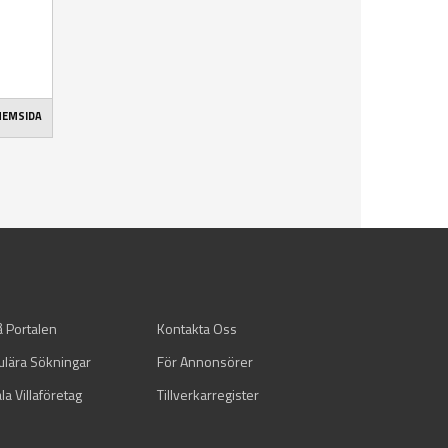
 HEMSIDA
å Portalen
Kontakta Oss
ulära Sökningar
För Annonsörer
la Villaföretag
Tillverkarregister