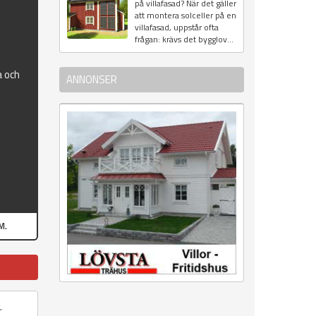
på villafasad? När det gäller
att montera solceller på en
villafasad, uppstår ofta
frågan: krävs det bygglov...
a och
ANNONSER
M.
.