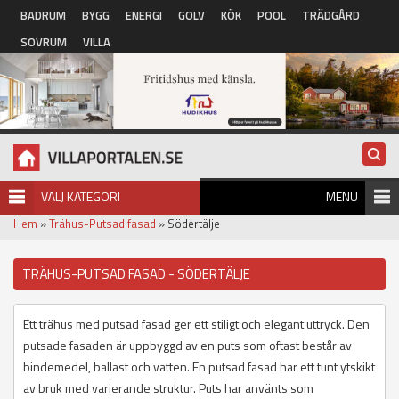
Hoppa till huvudinnehåll
BADRUM
BYGG
ENERGI
GOLV
KÖK
POOL
TRÄDGÅRD
SOVRUM
VILLA
VÄLJ KATEGORI
MENU
Hem
»
Trähus-Putsad fasad
» Södertälje
TRÄHUS-PUTSAD FASAD - SÖDERTÄLJE
Ett trähus med putsad fasad ger ett stiligt och elegant uttryck. Den
putsade fasaden är uppbyggd av en puts som oftast består av
bindemedel, ballast och vatten. En putsad fasad har ett tunt ytskikt
av bruk med varierande struktur. Puts har använts som