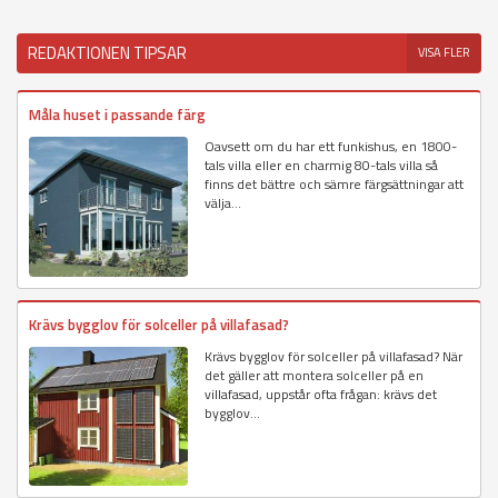
REDAKTIONEN TIPSAR
VISA FLER
Måla huset i passande färg
Oavsett om du har ett funkishus, en 1800-
tals villa eller en charmig 80-tals villa så
finns det bättre och sämre färgsättningar att
välja...
Krävs bygglov för solceller på villafasad?
Krävs bygglov för solceller på villafasad? När
det gäller att montera solceller på en
villafasad, uppstår ofta frågan: krävs det
bygglov...