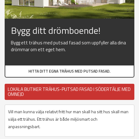
Bygg ditt drömboende!
Bygg ett trähus med putsad fasad som uppfyller alla dina
drömmar om ett eget hem.
HITTA DITT EGNA TRÄHUS MED PUTSAD FASAD.
LOKALA BUTIKER TRÄHUS-PUTSAD FASAD I SÖDERTÄLJE MED
OMNEJD
Vill man kunna välja relativt fritt hur man skall ha sitt hus skall man
välja ett trähus. Ett trähus är både miljösmart och
anpassningsbart.