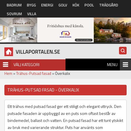
Hoppa till huvudinnehåll
BADRUM
BYGG
ENERGI
GOLV
KÖK
POOL
TRÄDGÅRD
SOVRUM
VILLA
VÄLJ KATEGORI
MENU
Hem
»
Trähus-Putsad fasad
» Överkalix
TRÄHUS-PUTSAD FASAD - ÖVERKALIX
Ett trähus med putsad fasad ger ett stiligt och elegant uttryck. Den
putsade fasaden är uppbyggd av en puts som oftast består av
bindemedel, ballast och vatten. En putsad fasad har ett tunt ytskikt
av bruk med varierande struktur. Puts har använts som