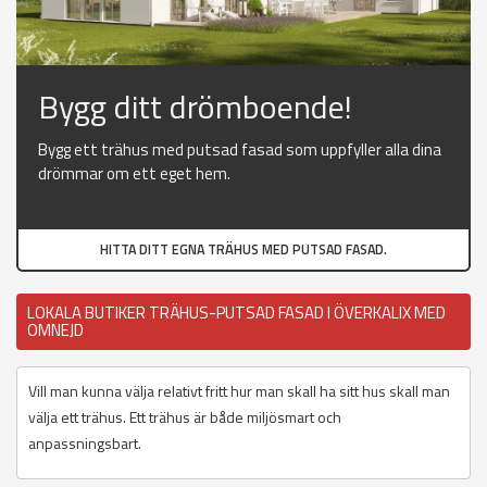
Bygg ditt drömboende!
Bygg ett trähus med putsad fasad som uppfyller alla dina
drömmar om ett eget hem.
HITTA DITT EGNA TRÄHUS MED PUTSAD FASAD.
LOKALA BUTIKER TRÄHUS-PUTSAD FASAD I ÖVERKALIX MED
OMNEJD
Vill man kunna välja relativt fritt hur man skall ha sitt hus skall man
välja ett trähus. Ett trähus är både miljösmart och
anpassningsbart.