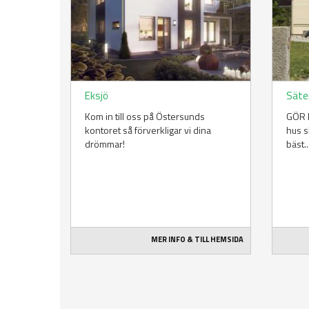
Eksjö
Säte
Kom in till oss på Östersunds
GÖR E
kontoret så förverkligar vi dina
hus s
drömmar!
bäst..
MER INFO & TILL HEMSIDA