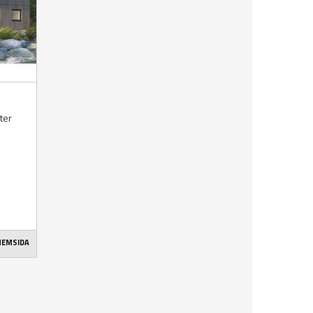
kter
 HEMSIDA