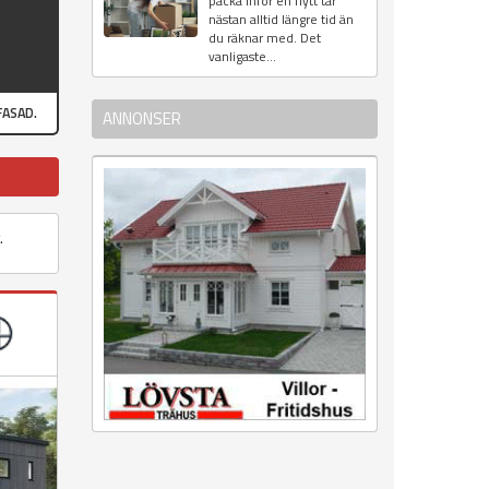
packa inför en flytt tar
nästan alltid längre tid än
du räknar med. Det
vanligaste...
FASAD.
ANNONSER
t.