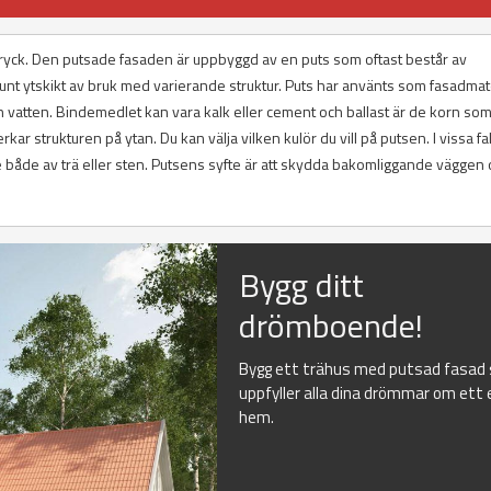
uttryck. Den putsade fasaden är uppbyggd av en puts som oftast består av
tunt ytskikt av bruk med varierande struktur. Puts har använts som fasadmat
 vatten. Bindemedlet kan vara kalk eller cement och ballast är de korn som 
ar strukturen på ytan. Du kan välja vilken kulör du vill på putsen. I vissa fal
både av trä eller sten. Putsens syfte är att skydda bakomliggande väggen 
Bygg ditt
drömboende!
Bygg ett trähus med putsad fasad
uppfyller alla dina drömmar om ett 
hem.