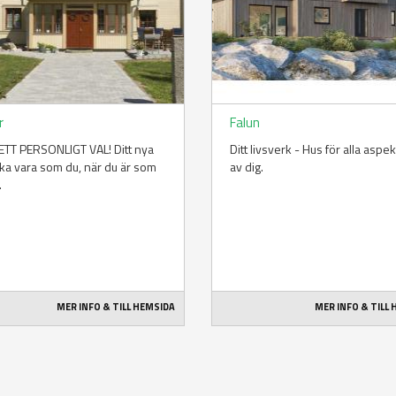
r
Falun
TT PERSONLIGT VAL! Ditt nya
Ditt livsverk - Hus för alla aspe
ka vara som du, när du är som
av dig.
.
MER INFO & TILL HEMSIDA
MER INFO & TILL