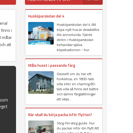
Husköparskolan del 4
erial
Husköparskolan del 4 Att
köpa nytt hus är dessbättre
finns i
lite annorlunda. Fjärde
l målar
delen i Husköparskolan
och att
behandlar själva
köpsituationen - hur...
Måla huset i passande färg
Oavsett om du har ett
funkishus, en 1800-tals
villa eller en charmig 80-
tals villa så finns det bättre
och sämre färgsättningar
att välja...
 som
eget
När skall du börja packa inför flytten?
Steg-för-steg guide: Hur
du packar inför din flytt Att