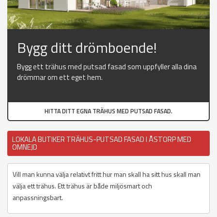
Bygg ditt drömboende!
Bygg ett trähus med putsad fasad som uppfyller alla dina
drömmar om ett eget hem.
HITTA DITT EGNA TRÄHUS MED PUTSAD FASAD.
LOKALA BUTIKER TRÄHUS-PUTSAD FASAD I ÅSTORP MED
OMNEJD
Vill man kunna välja relativt fritt hur man skall ha sitt hus skall man
välja ett trähus. Ett trähus är både miljösmart och
anpassningsbart.