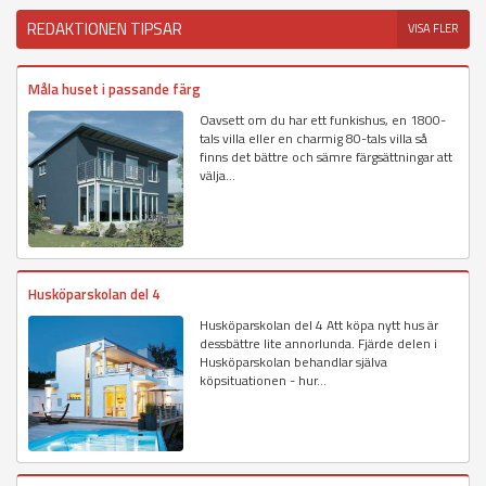
REDAKTIONEN TIPSAR
VISA FLER
Måla huset i passande färg
Oavsett om du har ett funkishus, en 1800-
tals villa eller en charmig 80-tals villa så
finns det bättre och sämre färgsättningar att
välja...
Husköparskolan del 4
Husköparskolan del 4 Att köpa nytt hus är
dessbättre lite annorlunda. Fjärde delen i
Husköparskolan behandlar själva
köpsituationen - hur...