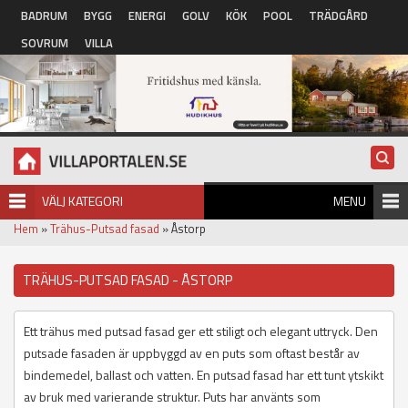
Hoppa till huvudinnehåll
BADRUM
BYGG
ENERGI
GOLV
KÖK
POOL
TRÄDGÅRD
SOVRUM
VILLA
VÄLJ KATEGORI
MENU
Hem
»
Trähus-Putsad fasad
» Åstorp
TRÄHUS-PUTSAD FASAD - ÅSTORP
Ett trähus med putsad fasad ger ett stiligt och elegant uttryck. Den
putsade fasaden är uppbyggd av en puts som oftast består av
bindemedel, ballast och vatten. En putsad fasad har ett tunt ytskikt
av bruk med varierande struktur. Puts har använts som