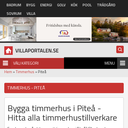
Hoppa till huvudinnehåll
BADRUM
BYGG
ENERGI
GOLV
KÖK
POOL
TRÄDGÅRD
SOVRUM
VILLA
VÄLJ KATEGORI
MENU
Hem
»
Timmerhus
» Piteå
TIMMERHUS - PITEÅ
Bygga timmerhus i Piteå -
Hitta alla timmerhustillverkare