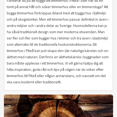
Funderar du på att bygga ett timmerhus i Piteå? Eller har du en
tomt på annat håll och söker timmerhus eller en timmerstuga? Att
bygga timmerhus förknippas ibland med att bygga hus i fjällmiljö
och på skogstomter. Men ett timmerhus passar definitivt in även i
andra miljöer och i andra delar av Sverige. Husmodellerna kan ju
ha såväl traditionell design som mer moderna utseenden. Man
ser fler och fler som bygger hus i timmer och trä även i stadsmiljö
som alternativ till de traditionella huskonstruktionerna. Ett
timmerhus i Piteå kan just skapa den där naturliga känslan och en
äkthet med naturen. Det finns en äkthetskänsla i byggnaden som
bara måste upplevas i ett timmerhus. Vi vill gärna hjälpa dig att
hitta inspiration, goda råd och tips på vägen när du söker efter
timmerhus till Piteå eller någon annanstans, och oavsett om det
ska vara modernt eller traditionellt.