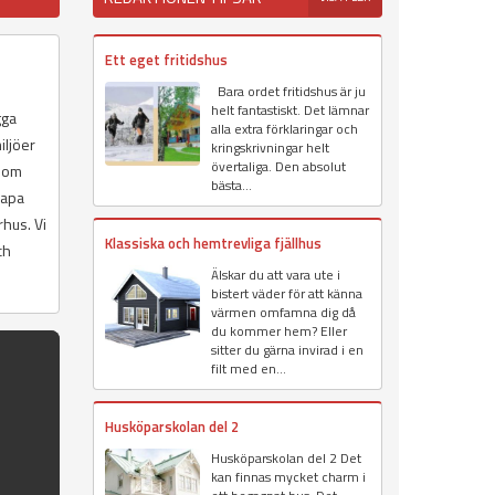
Ett eget fritidshus
Bara ordet fritidshus är ju
helt fantastiskt. Det lämnar
gga
alla extra förklaringar och
iljöer
kringskrivningar helt
övertaliga. Den absolut
 som
bästa...
kapa
hus. Vi
Klassiska och hemtrevliga fjällhus
ch
Älskar du att vara ute i
bistert väder för att känna
värmen omfamna dig då
du kommer hem? Eller
sitter du gärna invirad i en
filt med en...
Husköparskolan del 2
Husköparskolan del 2 Det
kan finnas mycket charm i