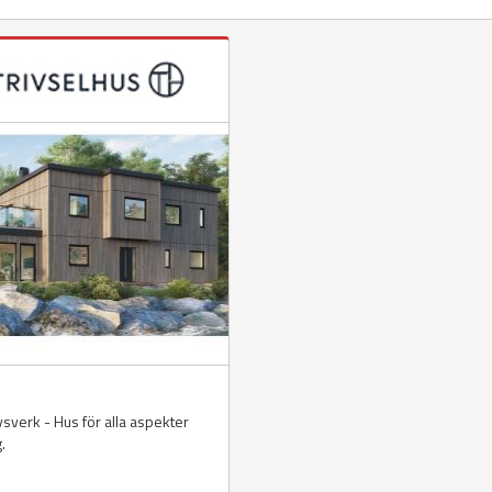
n
livsverk - Hus för alla aspekter
g.