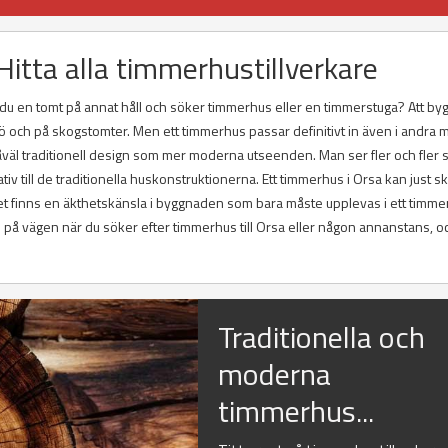
itta alla timmerhustillverkare
r du en tomt på annat håll och söker timmerhus eller en timmerstuga? Att by
jö och på skogstomter. Men ett timmerhus passar definitivt in även i andra m
åväl traditionell design som mer moderna utseenden. Man ser fler och fler
tiv till de traditionella huskonstruktionerna. Ett timmerhus i Orsa kan just s
et finns en äkthetskänsla i byggnaden som bara måste upplevas i ett timmer
tips på vägen när du söker efter timmerhus till Orsa eller någon annanstans, o
Traditionella och
moderna
timmerhus...