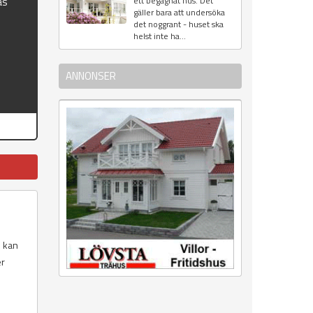
as
ett begagnat hus. Det
gäller bara att undersöka
det noggrant - huset ska
helst inte ha...
ANNONSER
m kan
er