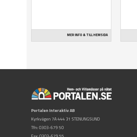
MER INFO & TILL HEMSIDA
Portalen Interaktiv AB
Kyrkvägen 7A 444 31 STENUNGSUND
Tfn:
0303-679 50
Fax: 0303-679 55