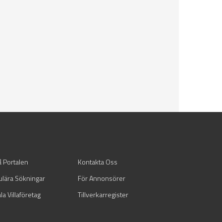
å Portalen
Kontakta Oss
ulära Sökningar
För Annonsörer
la Villaföretag
Tillverkarregister