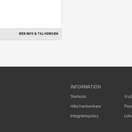
MER INFO & TILL HEMSIDA
INFORMATION
Startsida
Vi p
Hitta hantverkare
Pop
Integritetspolicy
Loka