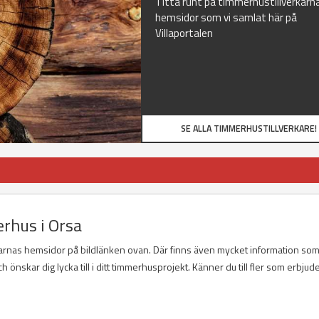
Titta runt på timmerhustillverkarn
hemsidor som vi samlat här på
Villaportalen
SE ALLA TIMMERHUSTILLVERKARE!
rhus i Orsa
karnas hemsidor på bildlänken ovan. Där finns även mycket information so
h önskar dig lycka till i ditt timmerhusprojekt. Känner du till fler som erbjud