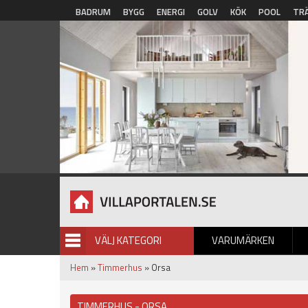
Hoppa till huvudinnehåll
BADRUM
BYGG
ENERGI
GOLV
KÖK
POOL
TR
VÄLJ KATEGORI
VARUMÄRKEN
BILDGALLERI
Hem
»
Timmerhus
» Orsa
TIMMERHUS - ORSA