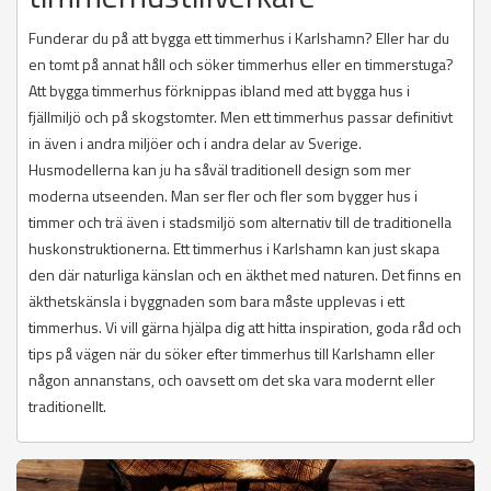
Funderar du på att bygga ett timmerhus i Karlshamn? Eller har du
en tomt på annat håll och söker timmerhus eller en timmerstuga?
Att bygga timmerhus förknippas ibland med att bygga hus i
fjällmiljö och på skogstomter. Men ett timmerhus passar definitivt
in även i andra miljöer och i andra delar av Sverige.
Husmodellerna kan ju ha såväl traditionell design som mer
moderna utseenden. Man ser fler och fler som bygger hus i
timmer och trä även i stadsmiljö som alternativ till de traditionella
huskonstruktionerna. Ett timmerhus i Karlshamn kan just skapa
den där naturliga känslan och en äkthet med naturen. Det finns en
äkthetskänsla i byggnaden som bara måste upplevas i ett
timmerhus. Vi vill gärna hjälpa dig att hitta inspiration, goda råd och
tips på vägen när du söker efter timmerhus till Karlshamn eller
någon annanstans, och oavsett om det ska vara modernt eller
traditionellt.