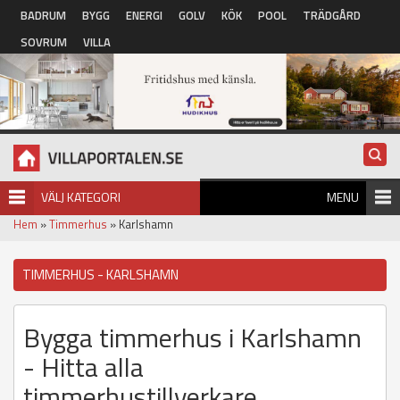
Hoppa till huvudinnehåll
BADRUM
BYGG
ENERGI
GOLV
KÖK
POOL
TRÄDGÅRD
SOVRUM
VILLA
VÄLJ KATEGORI
MENU
Hem
»
Timmerhus
» Karlshamn
TIMMERHUS - KARLSHAMN
Bygga timmerhus i Karlshamn
- Hitta alla
timmerhustillverkare