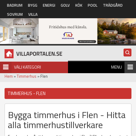
Hoppa till huvudinnehåll
BADRUM
BYGG
ENERGI
GOLV
KÖK
POOL
TRÄDGÅRD
SOVRUM
VILLA
VÄLJ KATEGORI
MENU
Hem
»
Timmerhus
» Flen
TIMMERHUS - FLEN
Bygga timmerhus i Flen - Hitta
alla timmerhustillverkare