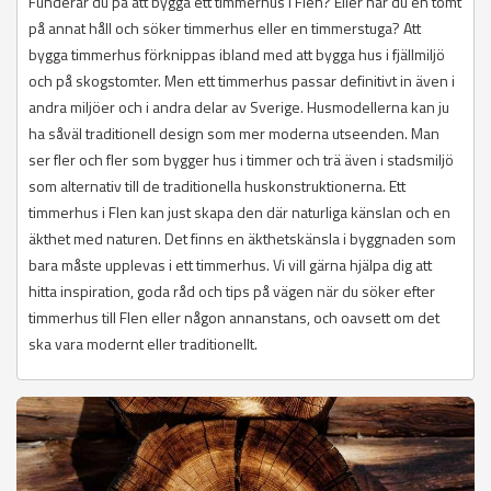
Funderar du på att bygga ett timmerhus i Flen? Eller har du en tomt
på annat håll och söker timmerhus eller en timmerstuga? Att
bygga timmerhus förknippas ibland med att bygga hus i fjällmiljö
och på skogstomter. Men ett timmerhus passar definitivt in även i
andra miljöer och i andra delar av Sverige. Husmodellerna kan ju
ha såväl traditionell design som mer moderna utseenden. Man
ser fler och fler som bygger hus i timmer och trä även i stadsmiljö
som alternativ till de traditionella huskonstruktionerna. Ett
timmerhus i Flen kan just skapa den där naturliga känslan och en
äkthet med naturen. Det finns en äkthetskänsla i byggnaden som
bara måste upplevas i ett timmerhus. Vi vill gärna hjälpa dig att
hitta inspiration, goda råd och tips på vägen när du söker efter
timmerhus till Flen eller någon annanstans, och oavsett om det
ska vara modernt eller traditionellt.