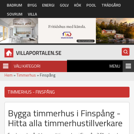
Hoppa till huvudinnehåll
BADRUM
BYGG
ENERGI
GOLV
KÖK
POOL
TRÄDGÅRD
SOVRUM
VILLA
VÄLJ KATEGORI
MENU
Hem
»
Timmerhus
» Finspång
TIMMERHUS - FINSPÅNG
Bygga timmerhus i Finspång -
Hitta alla timmerhustillverkare