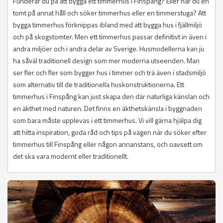
Funderar du på att bygga ett timmerhus i Finspång? Eller har du en
tomt på annat håll och söker timmerhus eller en timmerstuga? Att
bygga timmerhus förknippas ibland med att bygga hus i fjällmiljö
och på skogstomter. Men ett timmerhus passar definitivt in även i
andra miljöer och i andra delar av Sverige. Husmodellerna kan ju
ha såväl traditionell design som mer moderna utseenden. Man
ser fler och fler som bygger hus i timmer och trä även i stadsmiljö
som alternativ till de traditionella huskonstruktionerna. Ett
timmerhus i Finspång kan just skapa den där naturliga känslan och
en äkthet med naturen. Det finns en äkthetskänsla i byggnaden
som bara måste upplevas i ett timmerhus. Vi vill gärna hjälpa dig
att hitta inspiration, goda råd och tips på vägen när du söker efter
timmerhus till Finspång eller någon annanstans, och oavsett om
det ska vara modernt eller traditionellt.