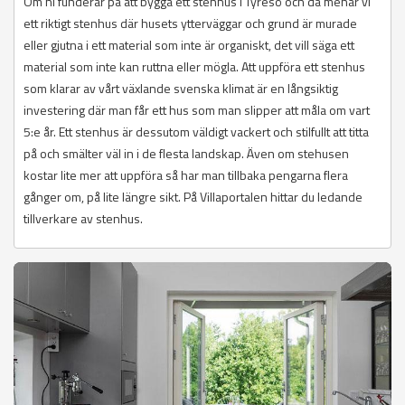
Om ni funderar på att bygga ett stenhus i Tyresö och då menar vi
ett riktigt stenhus där husets ytterväggar och grund är murade
eller gjutna i ett material som inte är organiskt, det vill säga ett
material som inte kan ruttna eller mögla. Att uppföra ett stenhus
som klarar av vårt växlande svenska klimat är en långsiktig
investering där man får ett hus som man slipper att måla om vart
5:e år. Ett stenhus är dessutom väldigt vackert och stilfullt att titta
på och smälter väl in i de flesta landskap. Även om stehusen
kostar lite mer att uppföra så har man tillbaka pengarna flera
gånger om, på lite längre sikt. På Villaportalen hittar du ledande
tillverkare av stenhus.