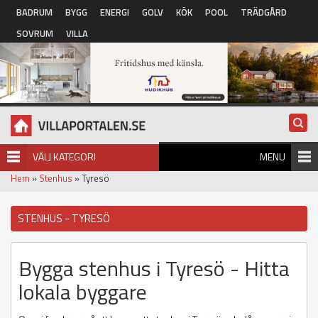
Hoppa till huvudinnehåll
BADRUM
BYGG
ENERGI
GOLV
KÖK
POOL
TRÄDGÅRD
SOVRUM
VILLA
VÄLJ KATEGORI
MENU
Hem
»
Stenhus
» Tyresö
STENHUS - TYRESÖ
Bygga stenhus i Tyresö - Hitta
lokala byggare