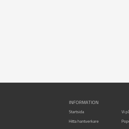
INFORMATION
Startsida
Vi p
Hitta hantverkare
Pop