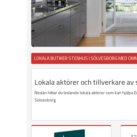
LOKALA BUTIKER STENHUS I SÖLVESBORG MED OMN
Lokala aktörer och tillverkare av
Nedan hittar du ledande lokala aktörer som kan hjälpa E
Sölvesborg