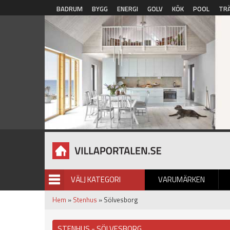
Hoppa till huvudinnehåll
BADRUM
BYGG
ENERGI
GOLV
KÖK
POOL
TR
VÄLJ KATEGORI
VARUMÄRKEN
BILDGALLERI
Hem
»
Stenhus
» Sölvesborg
STENHUS - SÖLVESBORG