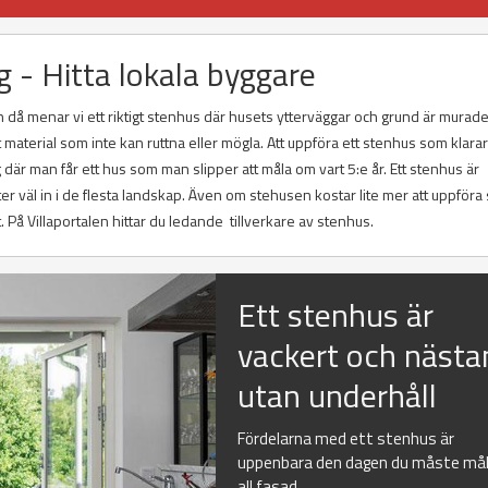
 - Hitta lokala byggare
 då menar vi ett riktigt stenhus där husets ytterväggar och grund är murade
ett material som inte kan ruttna eller mögla. Att uppföra ett stenhus som klara
 där man får ett hus som man slipper att måla om vart 5:e år. Ett stenhus är
älter väl in i de flesta landskap. Även om stehusen kostar lite mer att uppföra
. På Villaportalen hittar du ledande tillverkare av stenhus.
Ett stenhus är
vackert och nästa
utan underhåll
Fördelarna med ett stenhus är
uppenbara den dagen du måste må
all fasad...