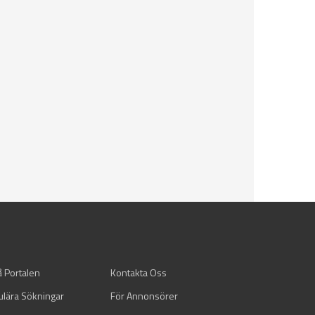
å Portalen
Kontakta Oss
ulära Sökningar
För Annonsörer