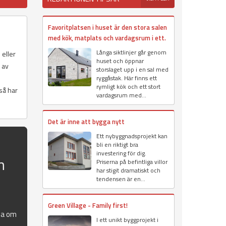
Favoritplatsen i huset är den stora salen
med kök, matplats och vardagsrum i ett.
Långa siktlinjer går genom
 eller
huset och öppnar
r av
storslaget upp i en sal med
ryggåstak. Här finns ett
rymligt kök och ett stort
 så har
vardagsrum med...
Det är inne att bygga nytt
Ett nybyggnadsprojekt kan
bli en riktigt bra
investering för dig.
n
Priserna på befintliga villor
har stigit dramatiskt och
tendensen är en...
Green Village - Family first!
la om
I ett unikt byggprojekt i