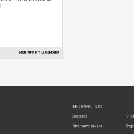
g.
MER INFO & TILL HEMSIDA
INFORMATION
Startsida
Vi p
Hitta hantverkare
Pop