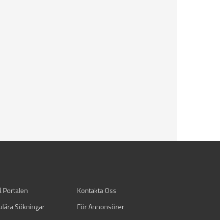
å Portalen
Kontakta Oss
ulära Sökningar
För Annonsörer