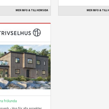
MER INFO & TILL HEMSIDA
MER INFO & TILL
ra frölunda
livsverk - Hus för alla aspekter