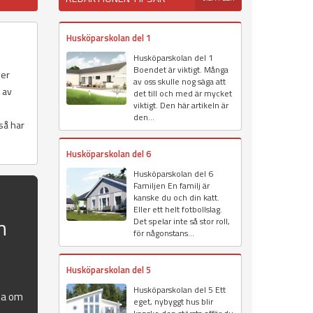
Husköparskolan del 1
Husköparskolan del 1
Boendet är viktigt. Många
ler
av oss skulle nog säga att
r av
det till och med är mycket
viktigt. Den här artikeln är
den...
 så har
Husköparskolan del 6
Husköparskolan del 6
Familjen En familj är
kanske du och din katt.
Eller ett helt fotbollslag.
n
Det spelar inte så stor roll,
för någonstans...
Husköparskolan del 5
Husköparskolan del 5 Ett
la om
eget, nybyggt hus blir