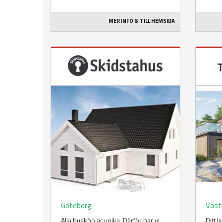
MER INFO & TILL HEMSIDA
Göteborg
Väst
Alla husköp är unika. Därför har vi
Ditt 