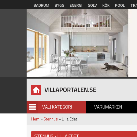
Hoppa till huvudinnehåll
BADRUM
BYGG
ENERGI
GOLV
KÖK
POOL
TR
VÄLJ KATEGORI
VARUMÄRKEN
BILDGALLERI
Hem
»
Stenhus
» Lilla Edet
STENHUS - LILLA EDET