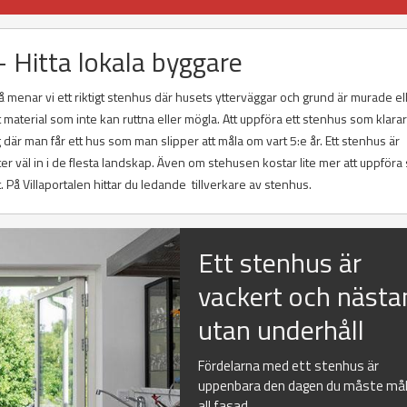
- Hitta lokala byggare
då menar vi ett riktigt stenhus där husets ytterväggar och grund är murade el
ett material som inte kan ruttna eller mögla. Att uppföra ett stenhus som klara
 där man får ett hus som man slipper att måla om vart 5:e år. Ett stenhus är
älter väl in i de flesta landskap. Även om stehusen kostar lite mer att uppföra
. På Villaportalen hittar du ledande tillverkare av stenhus.
Ett stenhus är
vackert och nästa
utan underhåll
Fördelarna med ett stenhus är
uppenbara den dagen du måste må
all fasad...