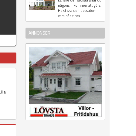
kanske den största affär du
någonsin kommer att göra.
Helst ska den dessutom
vara både bra...
ANNONSER
illa