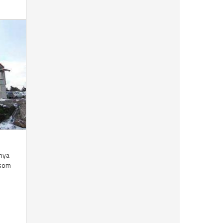
nya
 som