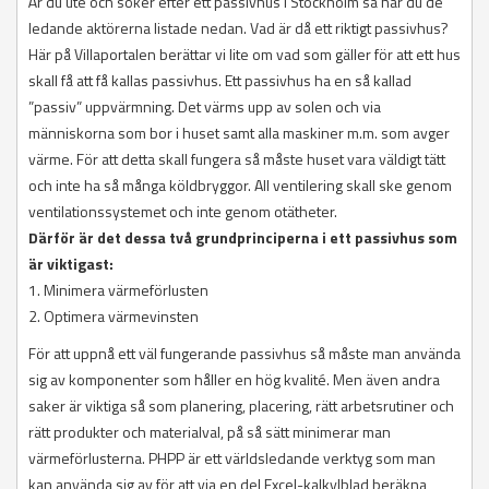
Är du ute och söker efter ett passivhus i Stockholm så har du de
ledande aktörerna listade nedan. Vad är då ett riktigt passivhus?
Här på Villaportalen berättar vi lite om vad som gäller för att ett hus
skall få att få kallas passivhus. Ett passivhus ha en så kallad
”passiv” uppvärmning. Det värms upp av solen och via
människorna som bor i huset samt alla maskiner m.m. som avger
värme. För att detta skall fungera så måste huset vara väldigt tätt
och inte ha så många köldbryggor. All ventilering skall ske genom
ventilationssystemet och inte genom otätheter.
Därför är det dessa två grundprinciperna i ett passivhus som
är viktigast:
1. Minimera värmeförlusten
2. Optimera värmevinsten
För att uppnå ett väl fungerande passivhus så måste man använda
sig av komponenter som håller en hög kvalité. Men även andra
saker är viktiga så som planering, placering, rätt arbetsrutiner och
rätt produkter och materialval, på så sätt minimerar man
värmeförlusterna. PHPP är ett världsledande verktyg som man
kan använda sig av för att via en del Excel-kalkylblad beräkna