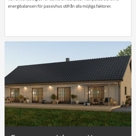
energibalansen för passivhus utifrån alla möjliga faktorer.