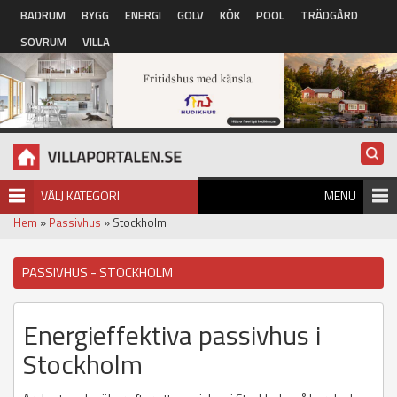
Hoppa till huvudinnehåll
BADRUM
BYGG
ENERGI
GOLV
KÖK
POOL
TRÄDGÅRD
SOVRUM
VILLA
VÄLJ KATEGORI
MENU
Hem
»
Passivhus
» Stockholm
PASSIVHUS - STOCKHOLM
Energieffektiva passivhus i
Stockholm