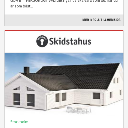
GÖR ETT PERSONLIGT VAL! Ditt nya hus ska vara som du, när du
är som bäst...
MER INFO & TILL HEMSIDA
Stockholm