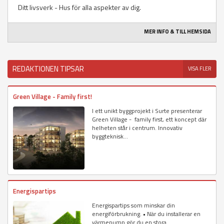
Ditt livsverk - Hus för alla aspekter av dig.
MER INFO & TILL HEMSIDA
REDAKTIONEN TIPSAR
VISA FLER
Green Village - Family first!
I ett unikt byggprojekt i Surte presenterar
Green Village - family first, ett koncept där
helheten står i centrum. Innovativ
byggteknisk...
Energispartips
Energispartips som minskar din
energiförbrukning. • När du installerar en
värmepump gör du en stora