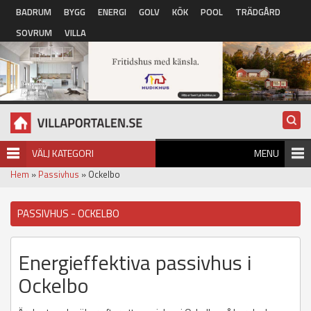
Hoppa till huvudinnehåll
BADRUM
BYGG
ENERGI
GOLV
KÖK
POOL
TRÄDGÅRD
SOVRUM
VILLA
VÄLJ KATEGORI
MENU
Hem
»
Passivhus
» Ockelbo
PASSIVHUS - OCKELBO
Energieffektiva passivhus i
Ockelbo