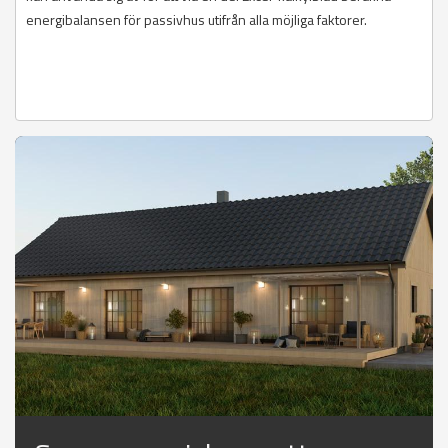
energibalansen för passivhus utifrån alla möjliga faktorer.