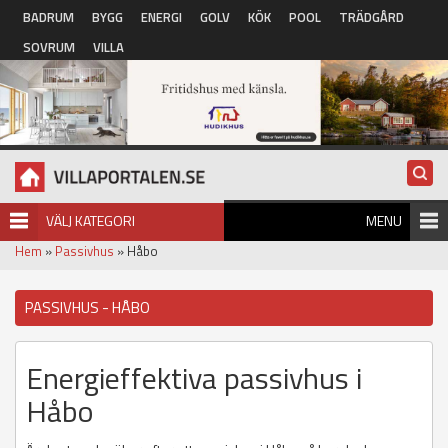
Hoppa till huvudinnehåll
BADRUM
BYGG
ENERGI
GOLV
KÖK
POOL
TRÄDGÅRD
SOVRUM
VILLA
VÄLJ KATEGORI
MENU
Hem
»
Passivhus
» Håbo
PASSIVHUS - HÅBO
Energieffektiva passivhus i
Håbo