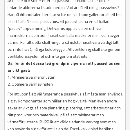
Är du ute och söker efter ett passivhus i Håbo så har du de
ledande aktörerna listade nedan. Vad är då ett riktigt passivhus?
Här på Villaportalen berättar vi lite om vad som gäller för att ett hus
skall få att få kallas passivhus. Ett passivhus ha en så kallad
”passiv” uppvärmning. Det värms upp av solen och via
människorna som bor i huset samt alla maskiner m.m. som avger
värme. För att detta skall fungera så måste huset vara väldigt tätt
och inte ha så många köldbryggor. All ventilering skall ske genom
ventilationssystemet och inte genom otätheter.
Därför är det dessa två grundprinciperna i ett passivhus som
är viktigast:
1. Minimera värmeförlusten
2. Optimera värmevinsten
För att uppnå ett väl fungerande passivhus så måste man använda
sig av komponenter som håller en hög kvalité. Men även andra
saker är viktiga så som planering, placering, rätt arbetsrutiner och
rätt produkter och materialval, på så sätt minimerar man
värmeförlusterna. PHPP är ett världsledande verktyg som man
kan använda sig av för att via en del Excel-kalkylblad beräkna