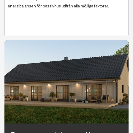
energibalansen för passivhus utifrån alla möjliga faktorer.