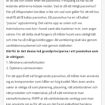
Är du ute och söker efter ett passivhus i Finspång så har du de
ledande aktörerna listade nedan. Vad är då ett riktigt passivhus?
Här på Villaportalen berättar vi lite om vad som gäller för att ett hus
skall få att få kallas passivhus. Ett passivhus ha en så kallad
”passiv” uppvärmning. Det värms upp av solen och via
människorna som bor i huset samt alla maskiner m.m. som avger
värme. För att detta skall fungera så måste huset vara väldigt tätt
och inte ha så många köldbryggor. All ventilering skall ske genom
ventilationssystemet och inte genom otätheter.
Därför är det dessa två grundprinciperna i ett passivhus som
är viktigast:
1. Minimera värmeförlusten
2. Optimera värmevinsten
För att uppnå ett väl fungerande passivhus så måste man använda
sig av komponenter som håller en hög kvalité. Men även andra
saker är viktiga så som planering, placering, rätt arbetsrutiner och
rätt produkter och materialval, på så sätt minimerar man
värmeförlusterna. PHPP är ett världsledande verktyg som man
kan använda sig av för att via en del Excel-kalkylblad beräkna