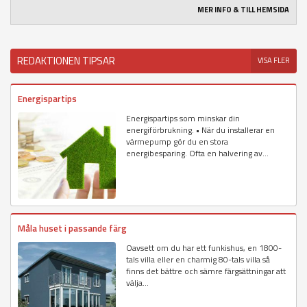
MER INFO & TILL HEMSIDA
REDAKTIONEN TIPSAR
VISA FLER
Energispartips
Energispartips som minskar din
energiförbrukning. • När du installerar en
värmepump gör du en stora
energibesparing. Ofta en halvering av...
Måla huset i passande färg
Oavsett om du har ett funkishus, en 1800-
tals villa eller en charmig 80-tals villa så
finns det bättre och sämre färgsättningar att
välja...