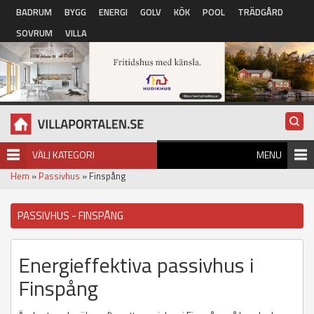
Hoppa till huvudinnehåll
BADRUM
BYGG
ENERGI
GOLV
KÖK
POOL
TRÄDGÅRD
SOVRUM
VILLA
VÄLJ KATEGORI
MENU
Hem
»
Passivhus
» Finspång
PASSIVHUS - FINSPÅNG
Energieffektiva passivhus i
Finspång