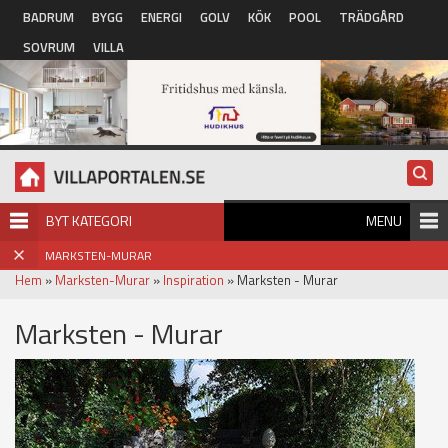
Hoppa till huvudinnehåll
BADRUM
BYGG
ENERGI
GOLV
KÖK
POOL
TRÄDGÅRD
SOVRUM
VILLA
BYT KATEGORI
MENU
MARKSTEN-MURAR
Hem
»
Marksten-Murar
»
Inspiration
» Marksten - Murar
Marksten - Murar