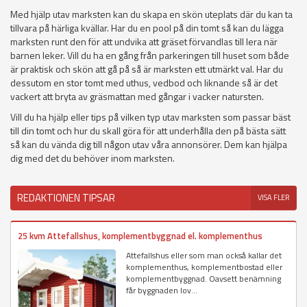
Med hjälp utav marksten kan du skapa en skön uteplats där du kan ta
tillvara på härliga kvällar. Har du en pool på din tomt så kan du lägga
marksten runt den för att undvika att gräset förvandlas till lera när
barnen leker. Vill du ha en gång från parkeringen till huset som både
är praktisk och skön att gå på så är marksten ett utmärkt val. Har du
dessutom en stor tomt med uthus, vedbod och liknande så är det
vackert att bryta av gräsmattan med gångar i vacker natursten.
Vill du ha hjälp eller tips på vilken typ utav marksten som passar bäst
till din tomt och hur du skall göra för att underhålla den på bästa sätt
så kan du vända dig till någon utav våra annonsörer. Dem kan hjälpa
dig med det du behöver inom marksten.
REDAKTIONEN TIPSAR
VISA FLER
25 kvm Attefallshus, komplementbyggnad el. komplementhus
Attefallshus eller som man också kallar det
komplementhus, komplementbostad eller
komplementbyggnad. Oavsett benämning
får byggnaden lov...