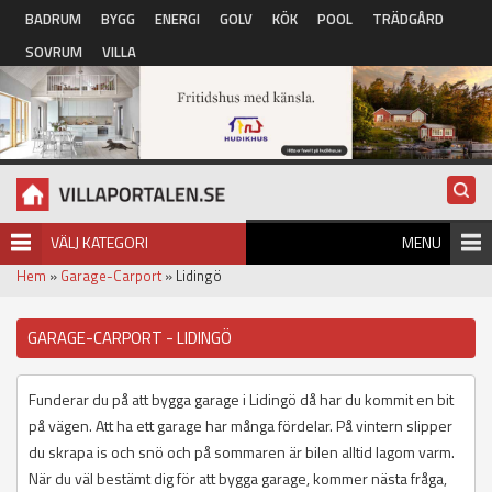
Hoppa till huvudinnehåll
BADRUM
BYGG
ENERGI
GOLV
KÖK
POOL
TRÄDGÅRD
SOVRUM
VILLA
VÄLJ KATEGORI
MENU
Hem
»
Garage-Carport
» Lidingö
GARAGE-CARPORT - LIDINGÖ
Funderar du på att bygga garage i Lidingö då har du kommit en bit
på vägen. Att ha ett garage har många fördelar. På vintern slipper
du skrapa is och snö och på sommaren är bilen alltid lagom varm.
När du väl bestämt dig för att bygga garage, kommer nästa fråga,