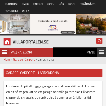
Hoppa till huvudinnehåll
BADRUM
BYGG
ENERGI
GOLV
KÖK
POOL
TRÄDGÅRD
SOVRUM
VILLA
VÄLJ KATEGORI
MENU
Hem
»
Garage-Carport
» Landskrona
GARAGE-CARPORT - LANDSKRONA
Funderar du på att bygga garage i Landskrona då har du kommit
en bit på vägen. Att ha ett garage har många fördelar. På vintern
slipper du skrapa is och snö och på sommaren är bilen alltid
lagom varm.