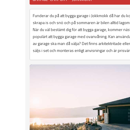
Funderar du på att bygga garage i Jokkmokk då har du kom
skrapa is och snö och på sommaren är bilen alltid lagom
När du väl bestämt dig för att bygga garage, kommer nästa
populärt att bygga garage med ovanvåning. Kan använda
av garage ska man då välja? Det finns arkitektritade ell
säljs i set och monteras enligt anvisningar och är prisvä