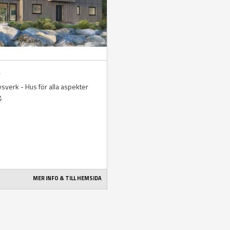
å
livsverk - Hus för alla aspekter
g.
MER INFO & TILL HEMSIDA