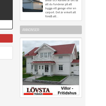
allvar och kanske är det så
att du funderar på att
bygga ett garage eller en
carport. Det är enkelt att
förstå att...
ANNONSER