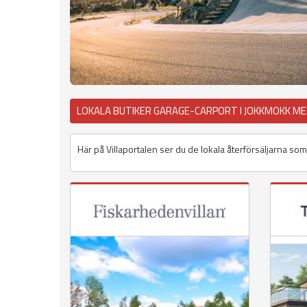
LOKALA BUTIKER GARAGE-CARPORT I JOKKMOKK M
Här på Villaportalen ser du de lokala återförsäljarna som