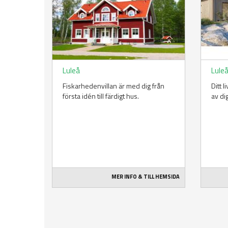
Luleå
Lule
Fiskarhedenvillan är med dig från
Ditt 
första idén till färdigt hus.
av di
MER INFO & TILL HEMSIDA