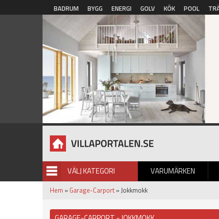
Hoppa till huvudinnehåll
BADRUM
BYGG
ENERGI
GOLV
KÖK
POOL
TR
VÄLJ KATEGORI
VARUMÄRKEN
BILDGALLERI
Hem
»
Garage-Carport
» Jokkmokk
GARAGE-CARPORT - JOKKMOKK