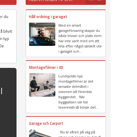
er du
Håll ordning i garaget
Med en smart
garageförvaring skapar du
 blivit
både trivsel och plats Vem
n typ
har inte varit med om att
 De
leta efter något särskilt ute
i garaget och...
Montagefilmer i 3D
Lundqvists nya
montagefilmer är det
senaste delmålet i
l
visionen att förenkla
byggandet. När
byggsatsen väl har
levererats så börjar det...
Garage och Carport
Nu är våren på väg på