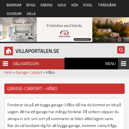
Hoppa till huvudinnehåll
BADRUM
BYGG
ENERGI
GOLV
KÖK
POOL
TRÄDGÅRD
SOVRUM
VILLA
VÄLJ KATEGORI
MENU
Hem
»
Garage-Carport
» Håbo
GARAGE-CARPORT - HÅBO
Funderar du på att bygga garage i Håbo då har du kommit en bit på
vägen. Att ha ett garage har många fördelar. På vintern slipper du
skrapa is och snö och på sommaren är bilen alltid lagom varm.
När du väl bestämt dig för att bygga garage, kommer nästa fråga,