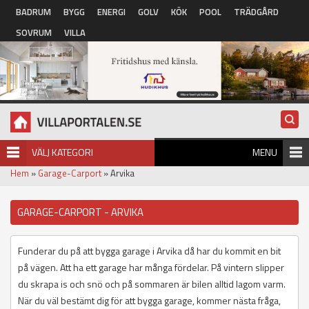
Hoppa till huvudinnehåll
BADRUM
BYGG
ENERGI
GOLV
KÖK
POOL
TRÄDGÅRD
SOVRUM
VILLA
VÄLJ KATEGORI
MENU
Hem
»
Garage-Carport
» Arvika
GARAGE-CARPORT - ARVIKA
Funderar du på att bygga garage i Arvika då har du kommit en bit
på vägen. Att ha ett garage har många fördelar. På vintern slipper
du skrapa is och snö och på sommaren är bilen alltid lagom varm.
När du väl bestämt dig för att bygga garage, kommer nästa fråga,