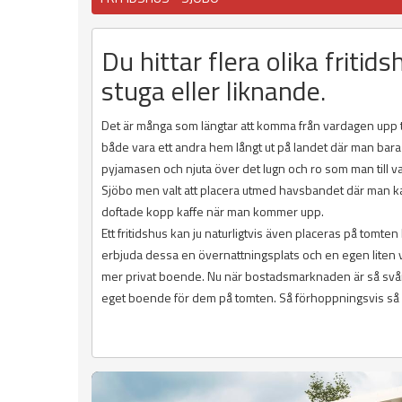
Du hittar flera olika fritid
stuga eller liknande.
Det är många som längtar att komma från vardagen upp till
både vara ett andra hem långt ut på landet där man bara 
pyjamasen och njuta över det lugn och ro som man till v
Sjöbo men valt att placera utmed havsbandet där man kan
doftade kopp kaffe när man kommer upp.
Ett fritidshus kan ju naturligtvis även placeras på tomte
erbjuda dessa en övernattningsplats och en egen liten vrå a
mer privat boende. Nu när bostadsmarknaden är så svår at
eget boende för dem på tomten. Så förhoppningsvis så hit