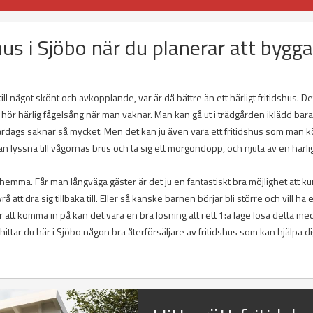
shus i Sjöbo när du planerar att bygg
 något skönt och avkopplande, var är då bättre än ett härligt fritidshus. De
hör härlig fågelsång när man vaknar. Man kan gå ut i trädgården iklädd bara
ardags saknar så mycket. Men det kan ju även vara ett fritidshus som man kö
 lyssna till vågornas brus och ta sig ett morgondopp, och njuta av en härli
n hemma. Får man långväga gäster är det ju en fantastiskt bra möjlighet att k
tt dra sig tillbaka till. Eller så kanske barnen börjar bli större och vill ha e
t komma in på kan det vara en bra lösning att i ett 1:a läge lösa detta med
tar du här i Sjöbo någon bra återförsäljare av fritidshus som kan hjälpa di