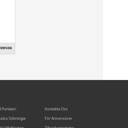
 HEMSIDA
å Portalen
Kontakta Oss
ulära Sökningar
För Annonsörer
la Villaföretag
Tillverkarregister