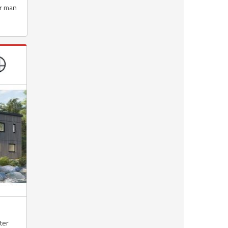
är man
kter