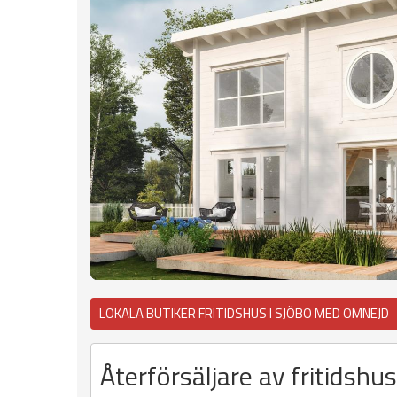
LOKALA BUTIKER FRITIDSHUS I SJÖBO MED OMNEJD
Återförsäljare av fritidsh