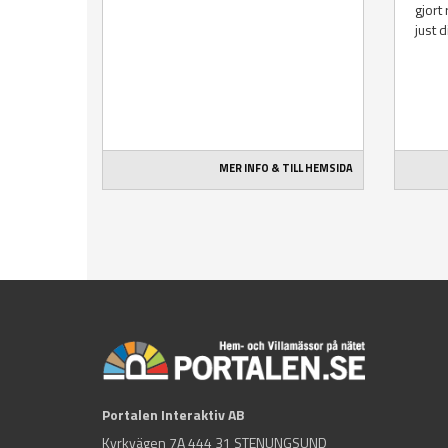
gjort
just d
MER INFO & TILL HEMSIDA
Portalen Interaktiv AB
Kyrkvägen 7A 444 31 STENUNGSUND