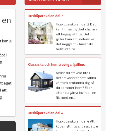
Husköparskolan del 2
a en
Husköparskolan del 2 Det
kan finnas mycket charm i
ett begagnat hus. Det
gäller bara att undersöka
t kan ju
det noggrant - huset ska
helst inte ha...
pt i
gt
Klassiska och hemtrevliga fjällhus
Älskar du att vara ute i
unna
bistert väder för att känna
tt eget
värmen omfamna dig då
du kommer hem? Eller
 ett
sitter du gärna invirad i en
g.
filt med en...
Husköparskolan del 4
Husköparskolan del 4 Att
köpa nytt hus är dessbättre