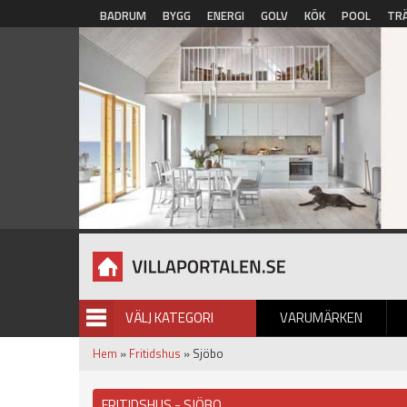
Hoppa till huvudinnehåll
BADRUM
BYGG
ENERGI
GOLV
KÖK
POOL
TR
VÄLJ KATEGORI
VARUMÄRKEN
BILDGALLERI
Hem
»
Fritidshus
» Sjöbo
FRITIDSHUS - SJÖBO