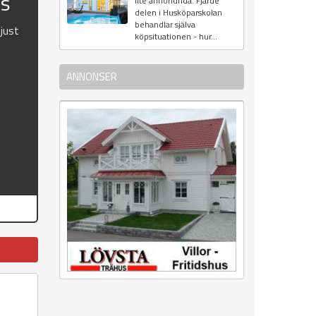
us
lite annorlunda. Fjärde
delen i Husköparskolan
behandlar själva
 just
köpsituationen - hur...
ANNONSER