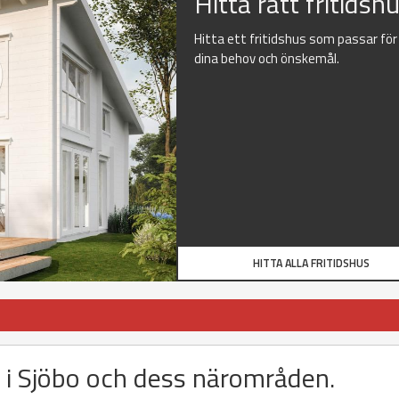
Hitta rätt fritidsh
Hitta ett fritidshus som passar för
dina behov och önskemål.
HITTA ALLA FRITIDSHUS
us i Sjöbo och dess närområden.