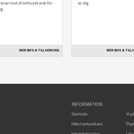
 resan mot drömhuset unik för
av dig.
ig.
MER INFO & TILL HEMSIDA
MER INFO & TILL
INFORMATION
Startsida
Vi p
Hitta hantverkare
Pop
Integritetspolicy
Loka