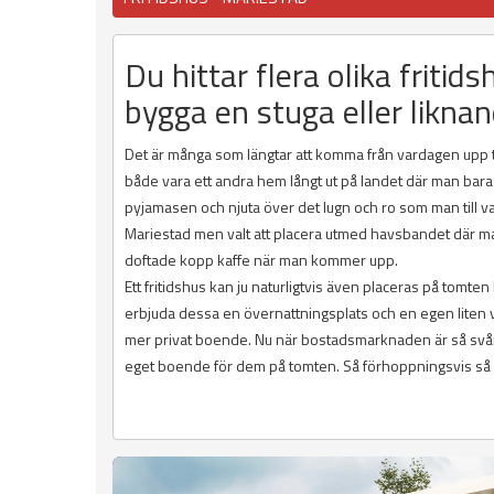
Du hittar flera olika fritid
bygga en stuga eller liknan
Det är många som längtar att komma från vardagen upp till
både vara ett andra hem långt ut på landet där man bara 
pyjamasen och njuta över det lugn och ro som man till v
Mariestad men valt att placera utmed havsbandet där man
doftade kopp kaffe när man kommer upp.
Ett fritidshus kan ju naturligtvis även placeras på tomte
erbjuda dessa en övernattningsplats och en egen liten vrå a
mer privat boende. Nu när bostadsmarknaden är så svår at
eget boende för dem på tomten. Så förhoppningsvis så hit