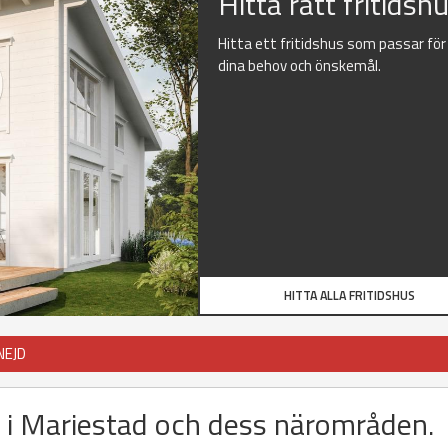
Hitta rätt fritidsh
Hitta ett fritidshus som passar för
dina behov och önskemål.
HITTA ALLA FRITIDSHUS
NEJD
us i Mariestad och dess närområden.