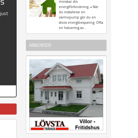
us
minskar din
energiförbrukning. • När
du installerar en
 just
värmepump gör du en
stora energibesparing. Ofta
en halvering av...
ANNONSER