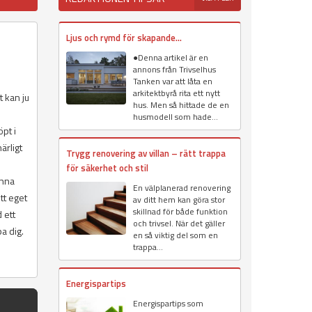
Ljus och rymd för skapande...
●Denna artikel är en
annons från Trivselhus
Tanken var att låta en
arkitektbyrå rita ett nytt
t kan ju
hus. Men så hittade de en
husmodell som hade...
pt i
ärligt
Trygg renovering av villan – rätt trappa
för säkerhet och stil
unna
En välplanerad renovering
tt eget
av ditt hem kan göra stor
skillnad för både funktion
 ett
och trivsel. När det gäller
a dig.
en så viktig del som en
trappa...
Energispartips
Energispartips som