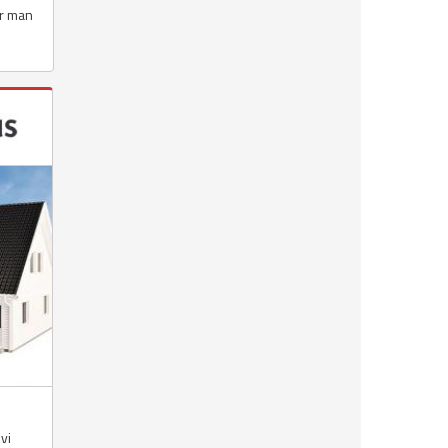
är man
vi