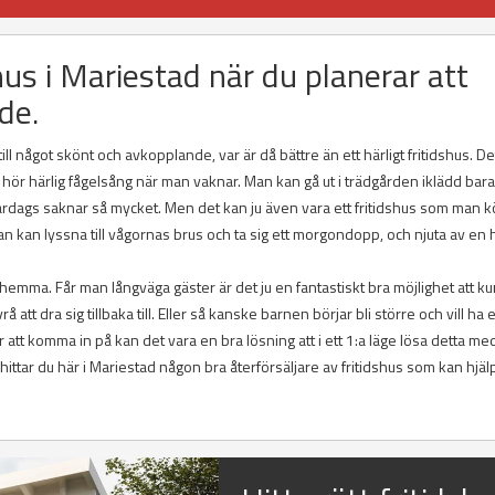
shus i Mariestad när du planerar att
de.
 något skönt och avkopplande, var är då bättre än ett härligt fritidshus. De
hör härlig fågelsång när man vaknar. Man kan gå ut i trädgården iklädd bara
ardags saknar så mycket. Men det kan ju även vara ett fritidshus som man kö
 kan lyssna till vågornas brus och ta sig ett morgondopp, och njuta av en h
n hemma. Får man långväga gäster är det ju en fantastiskt bra möjlighet att k
tt dra sig tillbaka till. Eller så kanske barnen börjar bli större och vill ha e
t komma in på kan det vara en bra lösning att i ett 1:a läge lösa detta med
tar du här i Mariestad någon bra återförsäljare av fritidshus som kan hjälp