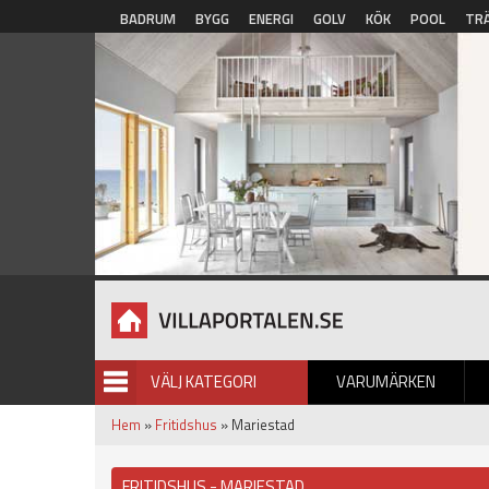
Hoppa till huvudinnehåll
BADRUM
BYGG
ENERGI
GOLV
KÖK
POOL
TR
VÄLJ KATEGORI
VARUMÄRKEN
BILDGALLERI
Hem
»
Fritidshus
» Mariestad
FRITIDSHUS - MARIESTAD