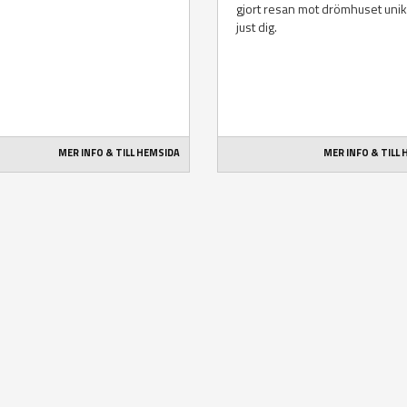
gjort resan mot drömhuset unik
just dig.
MER INFO & TILL HEMSIDA
MER INFO & TILL