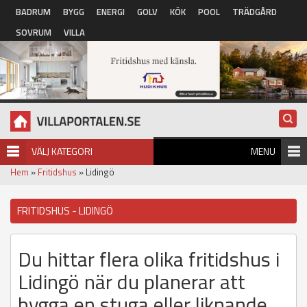
Hoppa till huvudinnehåll
BADRUM
BYGG
ENERGI
GOLV
KÖK
POOL
TRÄDGÅRD
SOVRUM
VILLA
VÄLJ KATEGORI
MENU
Hem
»
Fritidshus
» Lidingö
FRITIDSHUS - LIDINGÖ
Du hittar flera olika fritidshus i
Lidingö när du planerar att
bygga en stuga eller liknande.