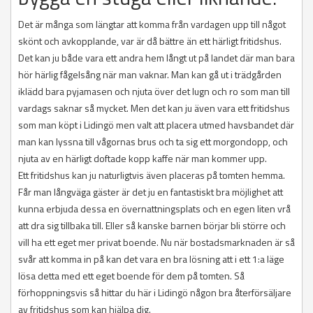
Det är många som längtar att komma från vardagen upp till något
skönt och avkopplande, var är då bättre än ett härligt fritidshus.
Det kan ju både vara ett andra hem långt ut på landet där man bara
hör härlig fågelsång när man vaknar. Man kan gå ut i trädgården
iklädd bara pyjamasen och njuta över det lugn och ro som man till
vardags saknar så mycket. Men det kan ju även vara ett fritidshus
som man köpt i Lidingö men valt att placera utmed havsbandet där
man kan lyssna till vågornas brus och ta sig ett morgondopp, och
njuta av en härligt doftade kopp kaffe när man kommer upp.
Ett fritidshus kan ju naturligtvis även placeras på tomten hemma.
Får man långväga gäster är det ju en fantastiskt bra möjlighet att
kunna erbjuda dessa en övernattningsplats och en egen liten vrå
att dra sig tillbaka till. Eller så kanske barnen börjar bli större och
vill ha ett eget mer privat boende. Nu när bostadsmarknaden är så
svår att komma in på kan det vara en bra lösning att i ett 1:a läge
lösa detta med ett eget boende för dem på tomten. Så
förhoppningsvis så hittar du här i Lidingö någon bra återförsäljare
av fritidshus som kan hjälpa dig.