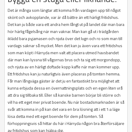
Det är många som längtar att komma från vardagen upp till något
skönt och avkopplande, var är då bättre än ett härligt fritidshus.
Det kan ju både vara ett andra hem långt ut på landet där man bara
hör härlig fågelsång när man vaknar. Man kan gå ut i trädgården
iklädd bara pyjamasen och njuta över det lugn och ro som man till
vardags saknar så mycket. Men det kan ju även vara ett fritidshus
som man köpt i Härryda men valt att placera utmed havsbandet
där man kan lyssna till vågornas brus och ta sig ett morgondopp,
och njuta av en härligt doftade kopp kaffe när man kommer upp.
Ett fritidshus kan ju naturligtvis även placeras på tomten hemma.
Får man långväga gäster är det ju en fantastiskt bra möjlighet att
kunna erbjuda dessa en övernattningsplats och en egen liten vrå
att dra sig tillbaka till. Eller så kanske barnen börjar bli större och
vill ha ett eget mer privat boende. Nu när bostadsmarknaden är så
svår att komma in på kan det vara en bra lösning att i ett 1:a läge
lösa detta med ett eget boende för dem på tomten. Så
förhoppningsvis så hittar du här i Härryda någon bra återförsäljare
av fritidshus som kan hjälpa dig.