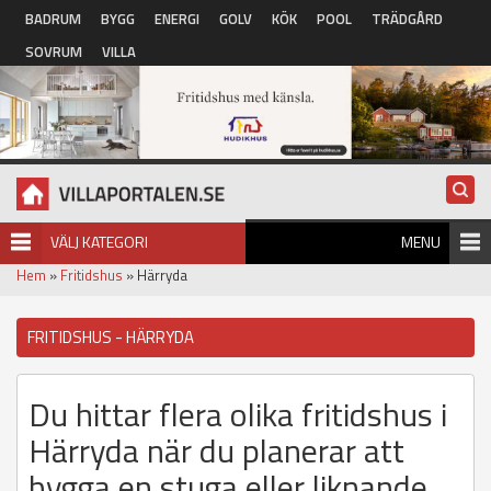
Hoppa till huvudinnehåll
BADRUM
BYGG
ENERGI
GOLV
KÖK
POOL
TRÄDGÅRD
SOVRUM
VILLA
VÄLJ KATEGORI
MENU
Hem
»
Fritidshus
» Härryda
FRITIDSHUS - HÄRRYDA
Du hittar flera olika fritidshus i
Härryda när du planerar att
bygga en stuga eller liknande.