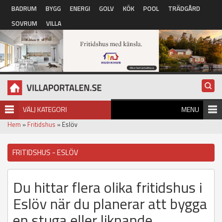
Hoppa till huvudinnehåll
BADRUM
BYGG
ENERGI
GOLV
KÖK
POOL
TRÄDGÅRD
SOVRUM
VILLA
VÄLJ KATEGORI
MENU
Hem
»
Fritidshus
» Eslöv
FRITIDSHUS - ESLÖV
Du hittar flera olika fritidshus i
Eslöv när du planerar att bygga
en stuga eller liknande.