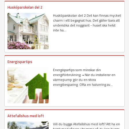
Husköparskolan del 2
Husköparskolan del 2 Det kan finnas mycket
charm i ett begagnat hus. Det gäller bara att
undersöka det noggrant - huset ska helst
inte ha...
Energispartips
Energispartips som minskar din
energiförbrukning. • När du installerar en
värmepump gör du en stora
energibesparing. Ofta en halvering av...
Attefallshus med loft
Vill du bygga Atefallshus med loft? Att ha en
tomt med såpass utrymme så du kan bygga