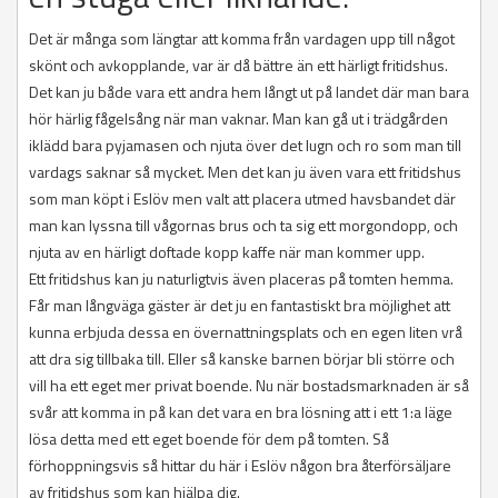
Det är många som längtar att komma från vardagen upp till något
skönt och avkopplande, var är då bättre än ett härligt fritidshus.
Det kan ju både vara ett andra hem långt ut på landet där man bara
hör härlig fågelsång när man vaknar. Man kan gå ut i trädgården
iklädd bara pyjamasen och njuta över det lugn och ro som man till
vardags saknar så mycket. Men det kan ju även vara ett fritidshus
som man köpt i Eslöv men valt att placera utmed havsbandet där
man kan lyssna till vågornas brus och ta sig ett morgondopp, och
njuta av en härligt doftade kopp kaffe när man kommer upp.
Ett fritidshus kan ju naturligtvis även placeras på tomten hemma.
Får man långväga gäster är det ju en fantastiskt bra möjlighet att
kunna erbjuda dessa en övernattningsplats och en egen liten vrå
att dra sig tillbaka till. Eller så kanske barnen börjar bli större och
vill ha ett eget mer privat boende. Nu när bostadsmarknaden är så
svår att komma in på kan det vara en bra lösning att i ett 1:a läge
lösa detta med ett eget boende för dem på tomten. Så
förhoppningsvis så hittar du här i Eslöv någon bra återförsäljare
av fritidshus som kan hjälpa dig.