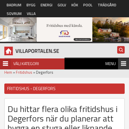
Hoppa till huvudinnehåll
BADRUM
BYGG
ENERGI
GOLV
KÖK
POOL
TRÄDGÅRD
SOVRUM
VILLA
VÄLJ KATEGORI
MENU
Hem
»
Fritidshus
» Degerfors
FRITIDSHUS - DEGERFORS
Du hittar flera olika fritidshus i
Degerfors när du planerar att
bygga en stuga eller liknande.