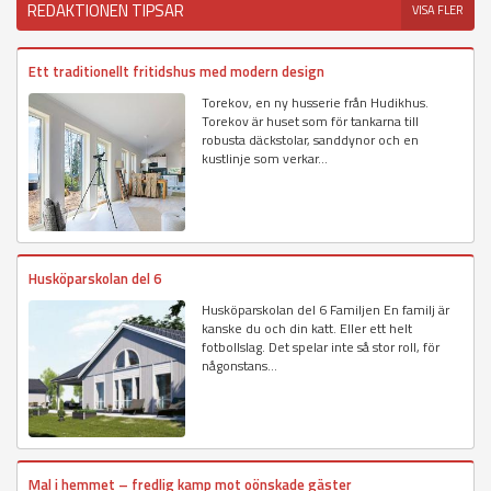
REDAKTIONEN TIPSAR
VISA FLER
Ett traditionellt fritidshus med modern design
Torekov, en ny husserie från Hudikhus.
Torekov är huset som för tankarna till
robusta däckstolar, sanddynor och en
kustlinje som verkar...
Husköparskolan del 6
Husköparskolan del 6 Familjen En familj är
kanske du och din katt. Eller ett helt
fotbollslag. Det spelar inte så stor roll, för
någonstans...
Mal i hemmet – fredlig kamp mot oönskade gäster