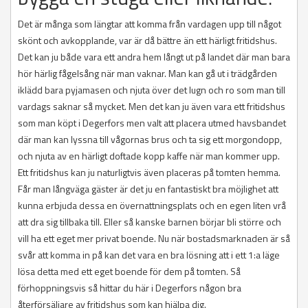
Det är många som längtar att komma från vardagen upp till något
skönt och avkopplande, var är då bättre än ett härligt fritidshus.
Det kan ju både vara ett andra hem långt ut på landet där man bara
hör härlig fågelsång när man vaknar. Man kan gå ut i trädgården
iklädd bara pyjamasen och njuta över det lugn och ro som man till
vardags saknar så mycket. Men det kan ju även vara ett fritidshus
som man köpt i Degerfors men valt att placera utmed havsbandet
där man kan lyssna till vågornas brus och ta sig ett morgondopp,
och njuta av en härligt doftade kopp kaffe när man kommer upp.
Ett fritidshus kan ju naturligtvis även placeras på tomten hemma.
Får man långväga gäster är det ju en fantastiskt bra möjlighet att
kunna erbjuda dessa en övernattningsplats och en egen liten vrå
att dra sig tillbaka till. Eller så kanske barnen börjar bli större och
vill ha ett eget mer privat boende. Nu när bostadsmarknaden är så
svår att komma in på kan det vara en bra lösning att i ett 1:a läge
lösa detta med ett eget boende för dem på tomten. Så
förhoppningsvis så hittar du här i Degerfors någon bra
återförsäljare av fritidshus som kan hjälpa dig.