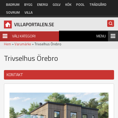
Hoppa till huvudinnehåll
BADRUM
BYGG
ENERGI
GOLV
KÖK
POOL
TRÄDGÅRD
SOVRUM
VILLA
VÄLJ KATEGORI
MENU
Hem
»
Varumärke
» Trivselhus Örebro
Trivselhus Örebro
KONTAKT