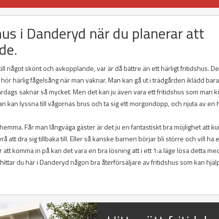
shus i Danderyd när du planerar att
de.
 något skönt och avkopplande, var är då bättre än ett härligt fritidshus. De
hör härlig fågelsång när man vaknar. Man kan gå ut i trädgården iklädd bara
ardags saknar så mycket. Men det kan ju även vara ett fritidshus som man kö
kan lyssna till vågornas brus och ta sig ett morgondopp, och njuta av en h
n hemma. Får man långväga gäster är det ju en fantastiskt bra möjlighet att k
tt dra sig tillbaka till. Eller så kanske barnen börjar bli större och vill ha e
t komma in på kan det vara en bra lösning att i ett 1:a läge lösa detta med
ttar du här i Danderyd någon bra återförsäljare av fritidshus som kan hjälp