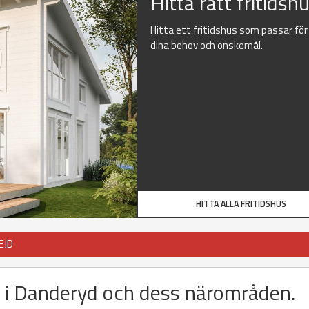
Hitta rätt fritidsh
Hitta ett fritidshus som passar för
dina behov och önskemål.
HITTA ALLA FRITIDSHUS
EJD
us i Danderyd och dess närområden.