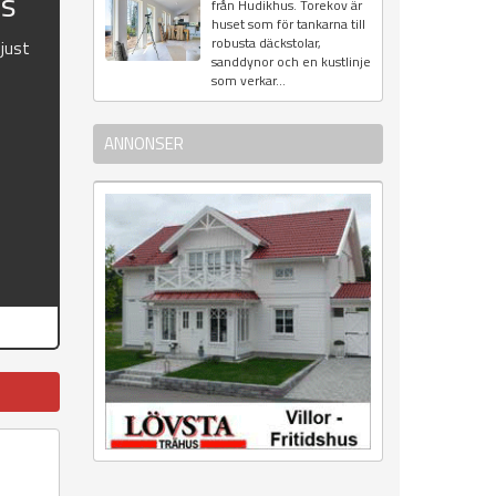
us
från Hudikhus. Torekov är
huset som för tankarna till
robusta däckstolar,
 just
sanddynor och en kustlinje
som verkar...
ANNONSER