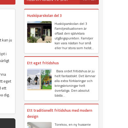
Husköparskolan del 3
Husköparskolan del 3
Familjesituationen är
oftast den självklara
utgångspunkten. Familjer
t kan ju
kan vara nästan hur små
eller hur stora som helst...
pt i
ärligt
Ett eget fritidshus
Bara ordet fritidshus är ju
unna
helt fantastiskt. Det lämnar
tt eget
alla extra förklaringar och
kringskrivningar helt
 ett
övertaliga. Den absolut
a dig.
bästa...
Ett traditionellt fritidshus med modern
design
Torekov, en ny husserie