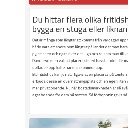
Du hittar flera olika fritid
bygga en stuga eller liknan
Det är många som längtar att komma från vardagen upp till
både vara ett andra hem långt ut på landet där man bara 
pyjamasen och njuta över det lugn och ro som man till v
Danderyd men valt att placera utmed havsbandet där man 
doftade kopp kaffe när man kommer upp.
Ett fritidshus kan ju naturligtvis även placeras på tomte
erbjuda dessa en övernattningsplats och en egen liten vrå a
mer privat boende. Nu när bostadsmarknaden är så svår at
eget boende för dem på tomten. Så förhoppningsvis så hi