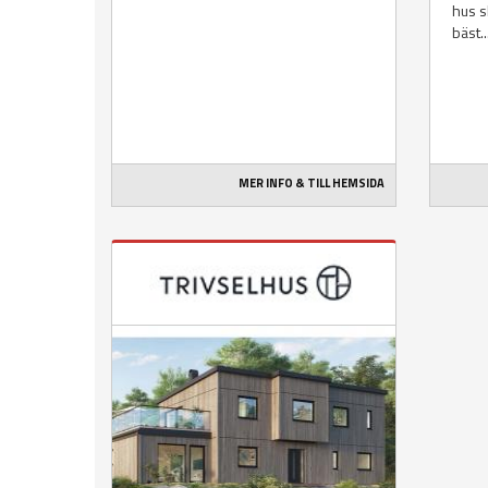
hus s
bäst..
MER INFO & TILL HEMSIDA