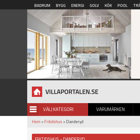
Hoppa till huvudinnehåll
BADRUM
BYGG
ENERGI
GOLV
KÖK
POOL
TR
VÄLJ KATEGORI
VARUMÄRKEN
BILDGALLERI
Hem
»
Fritidshus
» Danderyd
FRITIDSHUS - DANDERYD