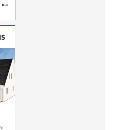
är man
vi