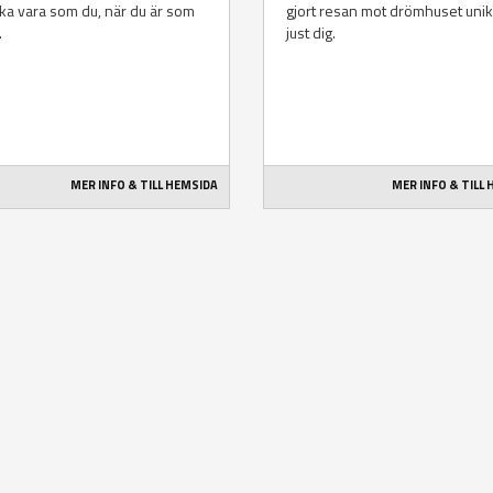
ka vara som du, när du är som
gjort resan mot drömhuset unik
.
just dig.
MER INFO & TILL HEMSIDA
MER INFO & TILL