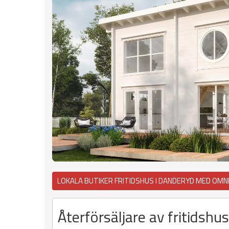
LOKALA BUTIKER FRITIDSHUS I DANDERYD MED OMN
Återförsäljare av fritidsh