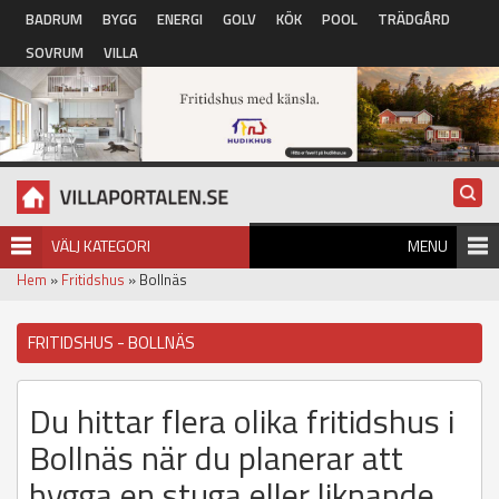
Hoppa till huvudinnehåll
BADRUM
BYGG
ENERGI
GOLV
KÖK
POOL
TRÄDGÅRD
SOVRUM
VILLA
VÄLJ KATEGORI
MENU
Hem
»
Fritidshus
» Bollnäs
FRITIDSHUS - BOLLNÄS
Du hittar flera olika fritidshus i
Bollnäs när du planerar att
bygga en stuga eller liknande.