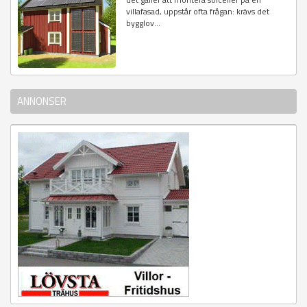
villafasad, uppstår ofta frågan: krävs det
bygglov...
ANNONSER