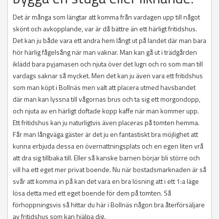
Det är många som längtar att komma från vardagen upp till något
skönt och avkopplande, var är då bättre än ett härligt fritidshus.
Det kan ju både vara ett andra hem långt ut på landet där man bara
hör härlig fågelsång när man vaknar. Man kan gå ut i trädgården
iklädd bara pyjamasen och njuta över det lugn och ro som man till
vardags saknar så mycket. Men det kan ju även vara ett fritidshus
som man köpt i Bollnäs men valt att placera utmed havsbandet
där man kan lyssna till vågornas brus och ta sig ett morgondopp,
och njuta av en härligt doftade kopp kaffe när man kommer upp.
Ett fritidshus kan ju naturligtvis även placeras på tomten hemma.
Får man långväga gäster är det ju en fantastiskt bra möjlighet att
kunna erbjuda dessa en övernattningsplats och en egen liten vrå
att dra sig tillbaka till. Eller så kanske barnen börjar bli större och
vill ha ett eget mer privat boende. Nu när bostadsmarknaden är så
svår att komma in på kan det vara en bra lösning att i ett 1:a läge
lösa detta med ett eget boende för dem på tomten. Så
förhoppningsvis så hittar du här i Bollnäs någon bra återförsäljare
av fritidshus som kan hjälpa dig.