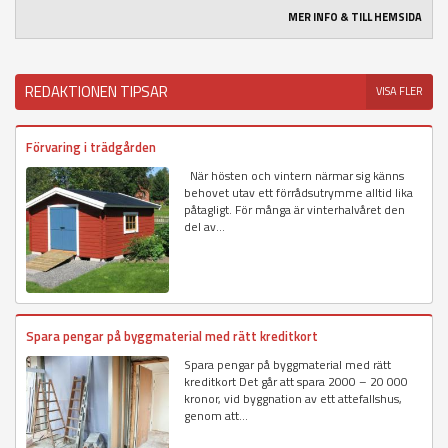
MER INFO & TILL HEMSIDA
REDAKTIONEN TIPSAR
VISA FLER
Förvaring i trädgården
När hösten och vintern närmar sig känns
behovet utav ett förrådsutrymme alltid lika
påtagligt. För många är vinterhalvåret den
del av...
Spara pengar på byggmaterial med rätt kreditkort
Spara pengar på byggmaterial med rätt
kreditkort Det går att spara 2000 – 20 000
kronor, vid byggnation av ett attefallshus,
genom att...