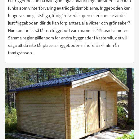
En friggebod kan ha väldigt många användningsområden. Den kan
funka som vinterförvaring av trädgårdsmöblerna, friggeboden kan
fungera som gäststuga, trädgårdsredskapen eller kanske är det
just friggeboden där du kan förplantera alla växter och grönsaker?
Hur som helst så får en friggebod vara maximalt 15 kvadratmeter.
Samma regler gäller som för andra byggnader i Västervik, det vill
säga att du inte får placera friggeboden mindre än 4 mtr från
tomtgränsen.