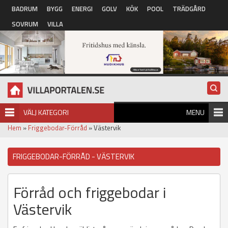
Hoppa till huvudinnehåll
BADRUM
BYGG
ENERGI
GOLV
KÖK
POOL
TRÄDGÅRD
SOVRUM
VILLA
VÄLJ KATEGORI
MENU
Hem
»
Friggebodar-Förråd
» Västervik
FRIGGEBODAR-FÖRRÅD - VÄSTERVIK
Förråd och friggebodar i
Västervik