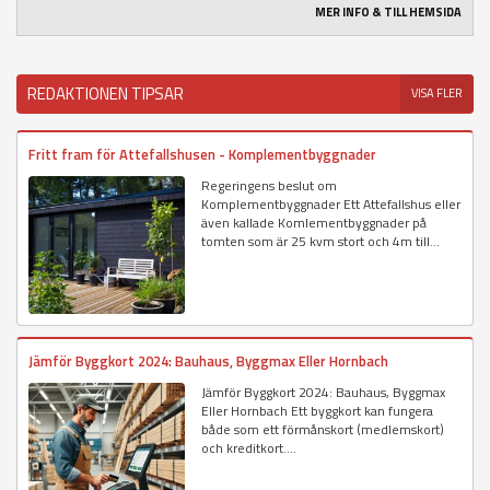
MER INFO & TILL HEMSIDA
REDAKTIONEN TIPSAR
VISA FLER
Fritt fram för Attefallshusen - Komplementbyggnader
Regeringens beslut om
Komplementbyggnader Ett Attefallshus eller
även kallade Komlementbyggnader på
tomten som är 25 kvm stort och 4m till...
Jämför Byggkort 2024: Bauhaus, Byggmax Eller Hornbach
Jämför Byggkort 2024: Bauhaus, Byggmax
Eller Hornbach Ett byggkort kan fungera
både som ett förmånskort (medlemskort)
och kreditkort....