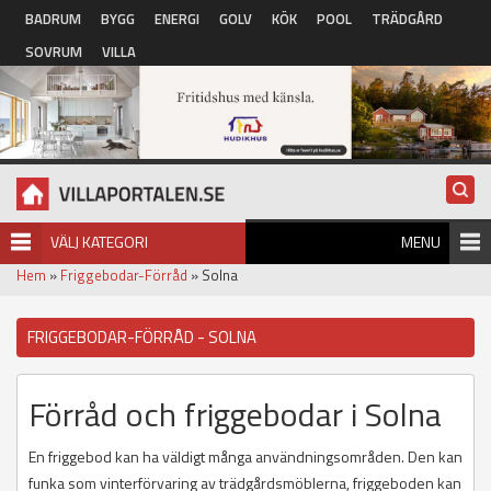
Hoppa till huvudinnehåll
BADRUM
BYGG
ENERGI
GOLV
KÖK
POOL
TRÄDGÅRD
SOVRUM
VILLA
VÄLJ KATEGORI
MENU
Hem
»
Friggebodar-Förråd
» Solna
FRIGGEBODAR-FÖRRÅD - SOLNA
Förråd och friggebodar i Solna
En friggebod kan ha väldigt många användningsområden. Den kan
funka som vinterförvaring av trädgårdsmöblerna, friggeboden kan