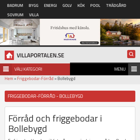
Hoppa till huvudinnehåll
BADRUM
BYGG
ENERGI
GOLV
KÖK
POOL
TRÄDGÅRD
SOVRUM
VILLA
VÄLJ KATEGORI
MENU
Hem
»
Friggebodar-Förråd
» Bollebygd
FRIGGEBODAR-FÖRRÅD - BOLLEBYGD
Förråd och friggebodar i
Bollebygd