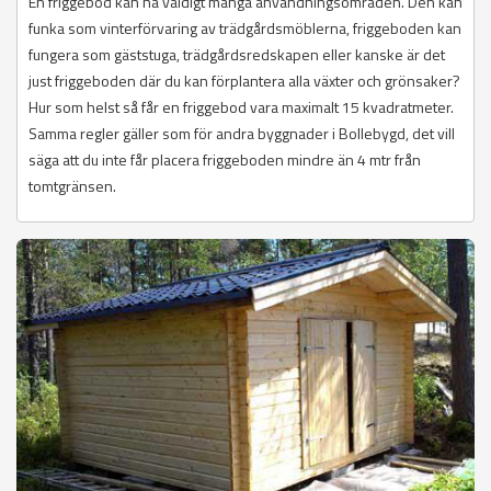
En friggebod kan ha väldigt många användningsområden. Den kan
funka som vinterförvaring av trädgårdsmöblerna, friggeboden kan
fungera som gäststuga, trädgårdsredskapen eller kanske är det
just friggeboden där du kan förplantera alla växter och grönsaker?
Hur som helst så får en friggebod vara maximalt 15 kvadratmeter.
Samma regler gäller som för andra byggnader i Bollebygd, det vill
säga att du inte får placera friggeboden mindre än 4 mtr från
tomtgränsen.