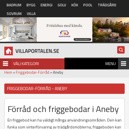
Hoppa till huvudinnehåll
BADRUM
BYGG
ENERGI
GOLV
KÖK
POOL
TRÄDGÅRD
SOVRUM
VILLA
VÄLJ KATEGORI
MENU
Hem
»
Friggebodar-Förråd
» Aneby
FRIGGEBODAR-FÖRRÅD - ANEBY
Förråd och friggebodar i Aneby
En friggebod kan ha väldigt många användningsområden. Den kan
funka som vinterförvaring av trädgårdsmöblerna, friggeboden kan