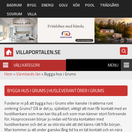
Hoppa till huvudinnehåll
BADRUM
BYGG
ENERGI
GOLV
KÖK
POOL
TRÄDGÅRD
SOVRUM
VILLA
VÄLJ KATEGORI
MENU
Hem
»
Värmlands län
» Bygga hus i Grums
BYGGA HUS I GRUMS | HUSLEVERANTÖRER I GRUMS
Funderar ni på att bygga hus i Grums eller kanske i trakterna runt
omkring Grums? Då är det ju, självklart, viktigt att man får kontakt med en
hustillverkare som man kan lita på och som man känner stort förtroende
för. Husprocessen börjar ju redan vid första kontakten med
hustillverkaren och det är av största vikt att det känns rätt från början.
Man kommer ju att under ganska lång tid ha en tät kontakt och en nära