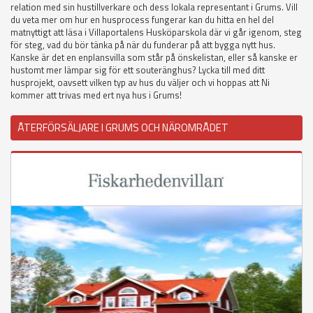
relation med sin hustillverkare och dess lokala representant i Grums. Vill
du veta mer om hur en husprocess fungerar kan du hitta en hel del
matnyttigt att läsa i Villaportalens Husköparskola där vi går igenom, steg
för steg, vad du bör tänka på när du funderar på att bygga nytt hus.
Kanske är det en enplansvilla som står på önskelistan, eller så kanske er
hustomt mer lämpar sig för ett souteränghus? Lycka till med ditt
husprojekt, oavsett vilken typ av hus du väljer och vi hoppas att Ni
kommer att trivas med ert nya hus i Grums!
ÅTERFÖRSÄLJARE I GRUMS OCH NÄROMRÅDET