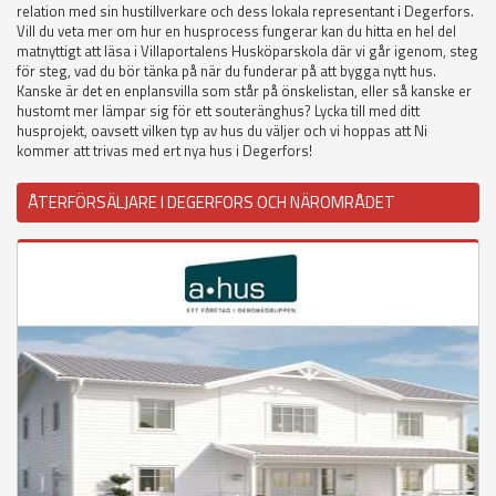
relation med sin hustillverkare och dess lokala representant i Degerfors.
Vill du veta mer om hur en husprocess fungerar kan du hitta en hel del
matnyttigt att läsa i Villaportalens Husköparskola där vi går igenom, steg
för steg, vad du bör tänka på när du funderar på att bygga nytt hus.
Kanske är det en enplansvilla som står på önskelistan, eller så kanske er
hustomt mer lämpar sig för ett souteränghus? Lycka till med ditt
husprojekt, oavsett vilken typ av hus du väljer och vi hoppas att Ni
kommer att trivas med ert nya hus i Degerfors!
ÅTERFÖRSÄLJARE I DEGERFORS OCH NÄROMRÅDET