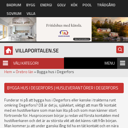
Hoppa till huvudinnehåll
BADRUM
BYGG
ENERGI
GOLV
KÖK
POOL
TRÄDGÅRD
SOVRUM
VILLA
VÄLJ KATEGORI
MENU
Hem
»
Örebro län
» Bygga hus i Degerfors
BYGGA HUS I DEGERFORS | HUSLEVERANTÖRER I DEGERFORS
Funderar ni på att bygga hus i Degerfors eller kanske i trakterna runt
omkring Degerfors? Då är det ju, självklart, viktigt att man får kontakt
med en hustillverkare som man kan lita på och som man känner stort
förtroende för. Husprocessen börjar ju redan vid första kontakten med
hustillverkaren och det är av största vikt att det känns rätt från början.
Man kommer ju att under ganska lång tid ha en tät kontakt och en nära