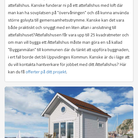
attefallshus. Kanske funderar ni på ett attefallshus med loft där
man kan ha sovplatsen på "övervåningen" och då kunna använda
större golvyta till gemensamhetsutrymme. Kanske kan det vara
både praktiskt och snyggt med en liten altan i anslutning till
attefallshuset?Attefallshusen får vara upp till 25 kvadratmeter och
om man vill bygga ett Attefallshus måste man göra en så kallad
"Bygganmälan" till kommunen där du tänkt att uppföra byggnaden,
i ert fall borde det bli Uppvidinges Kommun. Kanske är du i läge att
du vill kontakta hantverkare för jobbet med ditt Attefallshus? Här
kan du få
offerter på ditt projekt
.