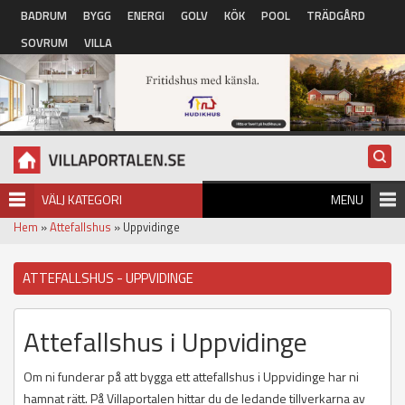
Hoppa till huvudinnehåll
BADRUM
BYGG
ENERGI
GOLV
KÖK
POOL
TRÄDGÅRD
SOVRUM
VILLA
VÄLJ KATEGORI
MENU
Hem
»
Attefallshus
» Uppvidinge
ATTEFALLSHUS - UPPVIDINGE
Attefallshus i Uppvidinge
Om ni funderar på att bygga ett attefallshus i Uppvidinge har ni
hamnat rätt. På Villaportalen hittar du de ledande tillverkarna av