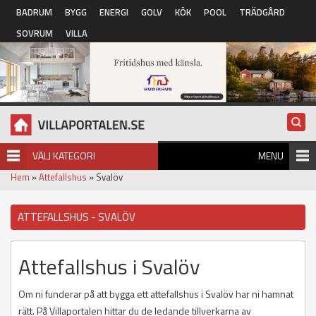
Hoppa till huvudinnehåll
BADRUM
BYGG
ENERGI
GOLV
KÖK
POOL
TRÄDGÅRD
SOVRUM
VILLA
VÄLJ KATEGORI
MENU
Hem
»
Attefallshus
» Svalöv
ATTEFALLSHUS - SVALÖV
Attefallshus i Svalöv
Om ni funderar på att bygga ett attefallshus i Svalöv har ni hamnat
rätt. På Villaportalen hittar du de ledande tillverkarna av