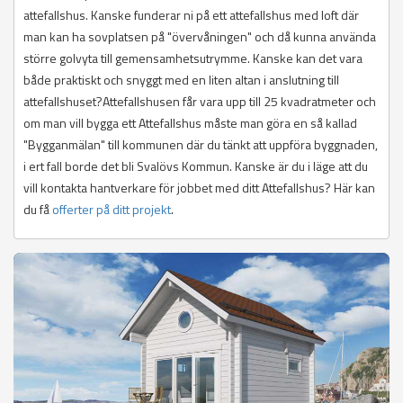
attefallshus. Kanske funderar ni på ett attefallshus med loft där
man kan ha sovplatsen på "övervåningen" och då kunna använda
större golvyta till gemensamhetsutrymme. Kanske kan det vara
både praktiskt och snyggt med en liten altan i anslutning till
attefallshuset?Attefallshusen får vara upp till 25 kvadratmeter och
om man vill bygga ett Attefallshus måste man göra en så kallad
"Bygganmälan" till kommunen där du tänkt att uppföra byggnaden,
i ert fall borde det bli Svalövs Kommun. Kanske är du i läge att du
vill kontakta hantverkare för jobbet med ditt Attefallshus? Här kan
du få
offerter på ditt projekt
.