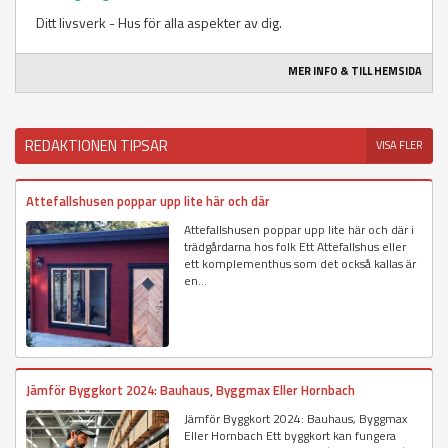
Ditt livsverk - Hus för alla aspekter av dig.
MER INFO & TILL HEMSIDA
REDAKTIONEN TIPSAR
VISA FLER
Attefallshusen poppar upp lite här och där
Attefallshusen poppar upp lite här och där i
trädgårdarna hos folk Ett Attefallshus eller
ett komplementhus som det också kallas är
en...
Jämför Byggkort 2024: Bauhaus, Byggmax Eller Hornbach
Jämför Byggkort 2024: Bauhaus, Byggmax
Eller Hornbach Ett byggkort kan fungera