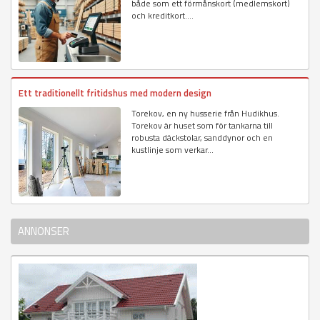
både som ett förmånskort (medlemskort)
och kreditkort....
Ett traditionellt fritidshus med modern design
Torekov, en ny husserie från Hudikhus.
Torekov är huset som för tankarna till
robusta däckstolar, sanddynor och en
kustlinje som verkar...
ANNONSER