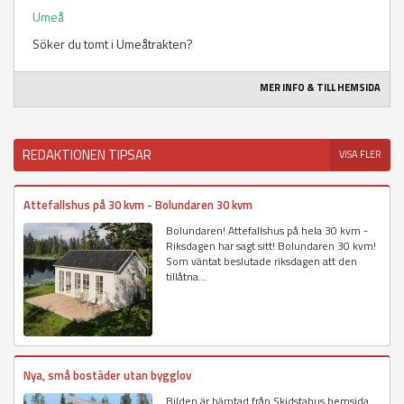
Umeå
Söker du tomt i Umeåtrakten?
MER INFO & TILL HEMSIDA
REDAKTIONEN TIPSAR
VISA FLER
Attefallshus på 30 kvm - Bolundaren 30 kvm
Bolundaren! Attefallshus på hela 30 kvm -
Riksdagen har sagt sitt! Bolundaren 30 kvm!
Som väntat beslutade riksdagen att den
tillåtna...
Nya, små bostäder utan bygglov
Bilden är hämtad från Skidstahus hemsida