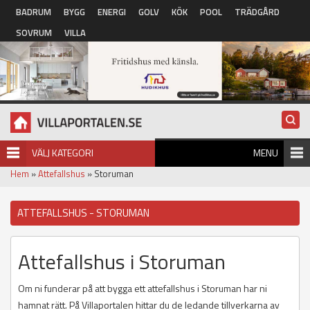
Hoppa till huvudinnehåll
BADRUM
BYGG
ENERGI
GOLV
KÖK
POOL
TRÄDGÅRD
SOVRUM
VILLA
VÄLJ KATEGORI
MENU
Hem
»
Attefallshus
» Storuman
ATTEFALLSHUS - STORUMAN
Attefallshus i Storuman
Om ni funderar på att bygga ett attefallshus i Storuman har ni
hamnat rätt. På Villaportalen hittar du de ledande tillverkarna av