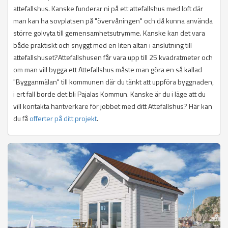
attefallshus. Kanske funderar ni på ett attefallshus med loft där
man kan ha sovplatsen på "övervåningen" och då kunna använda
större golvyta till gemensamhetsutrymme. Kanske kan det vara
både praktiskt och snyggt med en liten altan i anslutning till
attefallshuset?Attefallshusen får vara upp till 25 kvadratmeter och
om man vill bygga ett Attefallshus måste man göra en så kallad
"Bygganmälan" till kommunen där du tänkt att uppföra byggnaden,
i ert fall borde det bli Pajalas Kommun. Kanske är du i läge att du
vill kontakta hantverkare för jobbet med ditt Attefallshus? Här kan
du få
offerter på ditt projekt
.