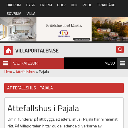
Hoppa till huvudinnehåll
BADRUM
BYGG
ENERGI
GOLV
KÖK
POOL
TRÄDGÅRD
SOVRUM
VILLA
VÄLJ KATEGORI
MENU
Hem
»
Attefallshus
» Pajala
ATTEFALLSHUS - PAJALA
Attefallshus i Pajala
Om ni funderar på att bygga ett attefallshus i Pajala har ni hamnat
rätt. På Villaportalen hittar du de ledande tillverkarna av