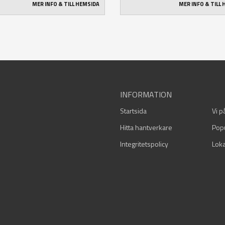
MER INFO & TILL HEMSIDA
MER INFO & TILL
INFORMATION
Startsida
Vi p
Hitta hantverkare
Pop
Integritetspolicy
Loka