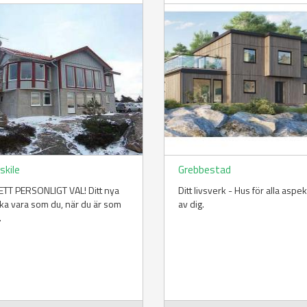
skile
Grebbestad
TT PERSONLIGT VAL! Ditt nya
Ditt livsverk - Hus för alla aspe
ka vara som du, när du är som
av dig.
.