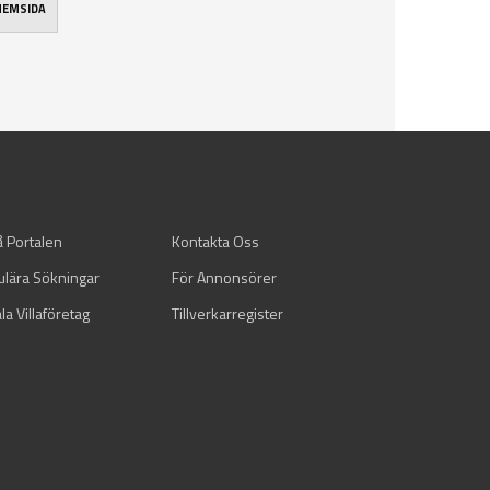
 HEMSIDA
å Portalen
Kontakta Oss
ulära Sökningar
För Annonsörer
la Villaföretag
Tillverkarregister