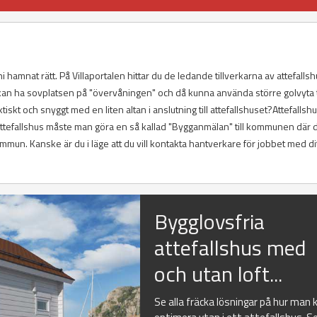
ni hamnat rätt. På Villaportalen hittar du de ledande tillverkarna av attefallsh
 kan ha sovplatsen på "övervåningen" och då kunna använda större golvyta ti
 och snyggt med en liten altan i anslutning till attefallshuset?Attefallshu
 Attefallshus måste man göra en så kallad "Bygganmälan" till kommunen där d
ommun. Kanske är du i läge att du vill kontakta hantverkare för jobbet med di
Bygglovsfria
attefallshus med
och utan loft...
Se alla fräcka lösningar på hur man 