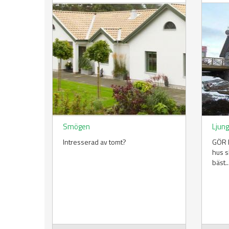
Smögen
Ljung
Intresserad av tomt?
GÖR E
hus s
bäst..