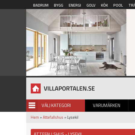
Hoppa till huvudinnehåll
BADRUM
BYGG
ENERGI
GOLV
KÖK
POOL
TR
VÄLJ KATEGORI
VARUMÄRKEN
BILDGALLERI
Hem
»
Attefallshus
» Lysekil
ATTEFALLSHUS - LYSEKIL