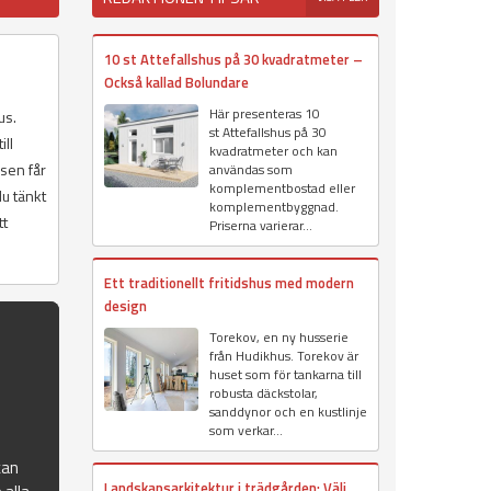
10 st Attefallshus på 30 kvadratmeter –
Också kallad Bolundare
Här presenteras 10
us.
st Attefallshus på 30
ll
kvadratmeter och kan
sen får
användas som
komplementbostad eller
u tänkt
komplementbyggnad.
tt
Priserna varierar...
Ett traditionellt fritidshus med modern
design
Torekov, en ny husserie
från Hudikhus. Torekov är
huset som för tankarna till
robusta däckstolar,
sanddynor och en kustlinje
som verkar...
kan
Landskapsarkitektur i trädgården: Välj