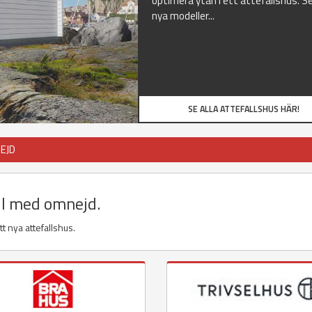
optimera ytan i ett attefallshus. Se
nya modeller...
SE ALLA ATTEFALLSHUS HÄR!
EJD
il med omnejd.
t nya attefallshus.