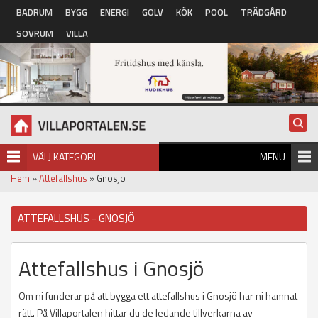
Hoppa till huvudinnehåll
BADRUM
BYGG
ENERGI
GOLV
KÖK
POOL
TRÄDGÅRD
SOVRUM
VILLA
VÄLJ KATEGORI
MENU
Hem
»
Attefallshus
» Gnosjö
ATTEFALLSHUS - GNOSJÖ
Attefallshus i Gnosjö
Om ni funderar på att bygga ett attefallshus i Gnosjö har ni hamnat
rätt. På Villaportalen hittar du de ledande tillverkarna av