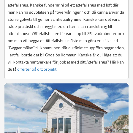
attefallshus. Kanske funderar ni på ett attefallshus med loft där
man kan ha sovplatsen på "övervåningen" och då kunna använda
större golvyta till gemensamhetsutrymme. Kanske kan det vara
både praktiskt och snyggt med en liten altan i anslutning till
attefallshuset?Attefallshusen får vara upp till 25 kvadratmeter och
om man vill bygga ett Attefallshus måste man göra en så kallad
"Bygganmälan" till kommunen där du tänkt att uppföra byggnaden,
i ert fall borde det bli Gnosjös Kommun. Kanske är du i läge att du
vill kontakta hantverkare för jobbet med ditt Attefallshus? Här kan
du få
offerter på ditt projekt
.