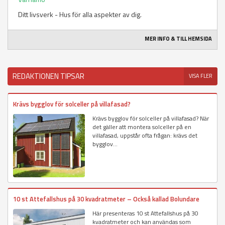
Ditt livsverk - Hus för alla aspekter av dig.
MER INFO & TILL HEMSIDA
REDAKTIONEN TIPSAR
VISA FLER
Krävs bygglov för solceller på villafasad?
Krävs bygglov för solceller på villafasad? När
det gäller att montera solceller på en
villafasad, uppstår ofta frågan: krävs det
bygglov...
10 st Attefallshus på 30 kvadratmeter – Också kallad Bolundare
Här presenteras 10 st Attefallshus på 30
kvadratmeter och kan användas som