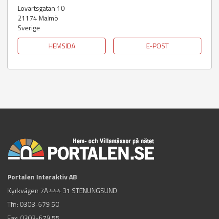
Lovartsgatan 10
21174
Malmö
Sverige
HEMSIDA
E-POST
Portalen Interaktiv AB
Kyrkvägen 7A 444 31 STENUNGSUND
Tfn:
0303-679 50
Fax: 0303-679 55