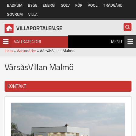
Hoppa till huvudinnehåll
BADRUM
BYGG
ENERGI
GOLV
KÖK
POOL
TRÄDGÅRD
SOVRUM
VILLA
VÄLJ KATEGORI
MENU
Hem
»
Varumärke
» VärsåsVillan Malmö
VärsåsVillan Malmö
KONTAKT